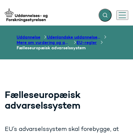
Fold søgefelt ud
Menu
Gå til forsiden
Uddannelse
Udenlandske uddannelser og dokumentation over grænser
Mere om vurdering og anerkendelse
EU-regler
Fælleseuropæisk advarselssystem
Fælleseuropæisk
advarselssystem
EU’s advarselssystem skal forebygge, at