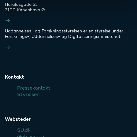
Haraldsgade 53
2100 København Ø
Styrelsens EAN- og CVR-numre
Uddannelses- og Forskningsstyrelsen er en styrelse under
Forsknings-, Uddannelses- og Digitaliseringsministeriet:
Ufm.dk
Kontakt
Pressekontakt
Styrelsen
Websteder
SU.dk
Grib verden