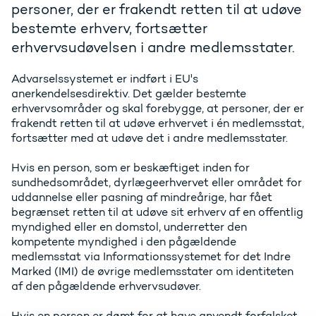
personer, der er frakendt retten til at udøve
bestemte erhverv, fortsætter
erhvervsudøvelsen i andre medlemsstater.
Advarselssystemet er indført i EU's
anerkendelsesdirektiv. Det gælder bestemte
erhvervsområder og skal forebygge, at personer, der er
frakendt retten til at udøve erhvervet i én medlemsstat,
fortsætter med at udøve det i andre medlemsstater.
Hvis en person, som er beskæftiget inden for
sundhedsområdet, dyrlægeerhvervet eller området for
uddannelse eller pasning af mindreårige, har fået
begrænset retten til at udøve sit erhverv af en offentlig
myndighed eller en domstol, underretter den
kompetente myndighed i den pågældende
medlemsstat via Informationssystemet for det Indre
Marked (IMI) de øvrige medlemsstater om identiteten
af den pågældende erhvervsudøver.
Hvis en person er dømt for at have anvendt forfalsket