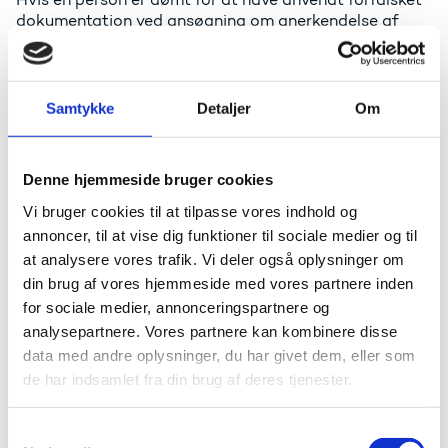
dokumentation ved ansøgning om anerkendelse af
erhvervsmæssige kvalifikationer, uanset hvilket
lovreguleret erhverv der er tale om, skal den
kompetente myndighed i den pågældende
medlemsstat tilsvarende underrette de øvrige
Samtykke
Detaljer
Om
medlemsstater om identiteten af den dømte.
Advarslerne behandles i overensstemmelse med
Denne hjemmeside bruger cookies
Europa-Kommissionens gennemførelsesforordning om
emnet.
Vi bruger cookies til at tilpasse vores indhold og
annoncer, til at vise dig funktioner til sociale medier og til
Direktivbestemmelserne om advarselssystemet er
at analysere vores trafik. Vi deler også oplysninger om
gennemført i anerkendelsesloven, og Uddannelses- og
din brug af vores hjemmeside med vores partnere inden
Forskningsstyrelsen fungerer som
for sociale medier, annonceringspartnere og
advarselskoordinator i IMI-systemet.
analysepartnere. Vores partnere kan kombinere disse
data med andre oplysninger, du har givet dem, eller som
Se også:
de har indsamlet fra din brug af deres tjenester.
Beretninger og statistik om anerkendelse af
kvalifikationer fra udlandet
S