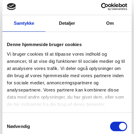
Uddannelses- og Forskningsstyrelsen, der har denne
rolle, og som efter aftalen skal rådgive de
videregående uddannelsesinstitutioner om, hvordan
man sammenligner grader fra de to systemer, og
Samtykke
Detaljer
Om
sammen med det kinesiske organ sikre ajourført
information om de anerkendte videregående
uddannelsesinstitutioner i Kina og Danmark.
Denne hjemmeside bruger cookies
Aftalen om gensidig anerkendelse hænger tæt
Vi bruger cookies til at tilpasse vores indhold og
sammen med den aftale om uddannelsessamarbejde,
annoncer, til at vise dig funktioner til sociale medier og til
der samtidig blev indgået. Denne vil øge udvekslingen
at analysere vores trafik. Vi deler også oplysninger om
af studerende og lærere, gøre det lettere for danske
uddannelsesinstitutioner at komme ind på det
din brug af vores hjemmeside med vores partnere inden
kinesiske marked for uddannelse samt styrke begge
for sociale medier, annonceringspartnere og
landes internationaliseringsstrategier. Aftalen skal
analysepartnere. Vores partnere kan kombinere disse
samtidig sikre kvaliteten af udvekslingen. Det betyder
data med andre oplysninger, du har givet dem, eller som
blandt andet, at der i Danmark kun optages kinesiske
de har indsamlet fra din brug af deres tjenester.
studerende med de rette kvalifikationer.
S
Aftalen kan læses her:
Nødvendig
a