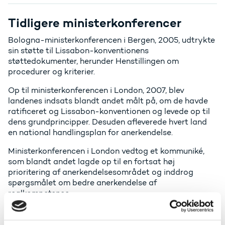
Tidligere ministerkonferencer
Bologna-ministerkonferencen i Bergen, 2005, udtrykte
sin støtte til
Lissabon-konventionen
s
støttedokumenter, herunder Henstillingen om
procedurer og kriterier.
Op til ministerkonferencen i London, 2007, blev
landenes indsats blandt andet målt på, om de havde
ratificeret og Lissabon-konventionen og levede op til
dens grundprincipper. Desuden afleverede hvert land
en national handlingsplan for anerkendelse.
Ministerkonferencen i London vedtog et kommuniké,
som blandt andet lagde op til en fortsat høj
prioritering af anerkendelsesområdet og inddrog
spørgsmålet om bedre anerkendelse af
realkompetence.
På anmodning af London-konferencen foretog ENIC-
NARIC-netværkene en analyse af landenes