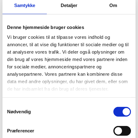
handlingsplaner. Ministerkonferencen i Leuven i maj
Samtykke
Detaljer
Om
2009 konkluderede blandt andet, at
Bolognaprocessen skulle følge op på den nævnte
analyse.
Denne hjemmeside bruger cookies
Ved konferencen i Bukarest i 2012 forpligtede
Vi bruger cookies til at tilpasse vores indhold og
ministrene sig til at gennemgå deres nationale
annoncer, til at vise dig funktioner til sociale medier og til
lovgivning for at sikre, at den er i overensstemmelse
at analysere vores trafik. Vi deler også oplysninger om
med Lissabonkonventionen. De hilste European Area of
din brug af vores hjemmeside med vores partnere inden
Recognition-manualen velkommen og anbefalede, at
for sociale medier, annonceringspartnere og
den benyttes som et sæt retningslinjer for
analysepartnere. Vores partnere kan kombinere disse
anerkendelse af udenlandske
uddannelseskvalifikationer og som et kompendium
data med andre oplysninger, du har givet dem, eller som
over god praksis. Desuden blev både videregående
de har indsamlet fra din brug af deres tjenester.
uddannelsesinstitutioner og kvalitetssikringsorganer
opfordret til at vurdere institutionernes
S
anerkendelsesprocedurer som led i den interne og
Nødvendig
a
eksterne kvalitetssikring.
m
European Area of Recognition Manual – Practical
t
guidelines for fair recognition of qualifications
Præferencer
y