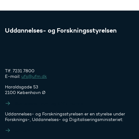
Uddannelses- og Forskningsstyrelsen
Tlf. 7231 7800
E-mail:
ufs@ufm.dk
Haraldsgade 53
2100 København Ø
Styrelsens EAN- og CVR-numre
Uddannelses- og Forskningsstyrelsen er en styrelse under
Forsknings-, Uddannelses- og Digitaliseringsministeriet:
Ufm.dk