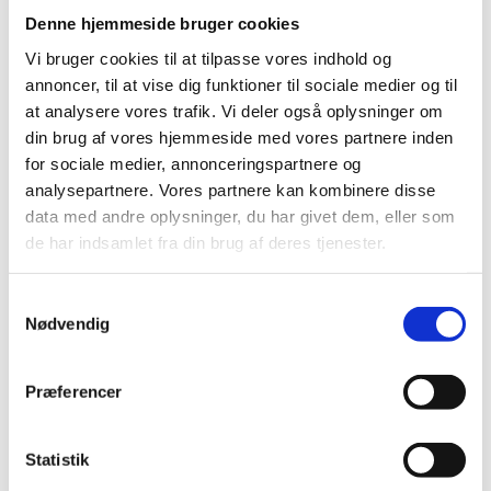
Denne hjemmeside bruger cookies
Uddannelsesbeviset
Vi bruger cookies til at tilpasse vores indhold og
Er der nogen rettelser på dokumentet
annoncer, til at vise dig funktioner til sociale medier og til
(håndskrevne, retteblæk…)?
at analysere vores trafik. Vi deler også oplysninger om
Er dokumentet et officielt papir?
din brug af vores hjemmeside med vores partnere inden
Svarer uddannelsesbeviset til landets standard for
for sociale medier, annonceringspartnere og
uddannelsesbeviser (hvis der er en sådan national
analysepartnere. Vores partnere kan kombinere disse
standard)?
data med andre oplysninger, du har givet dem, eller som
Er skriften/det grafiske udtryk konsistent med
de har indsamlet fra din brug af deres tjenester.
hensyn til størrelse og form?
Står bogstaverne lige på linjen?
Svarer logo, vandmærke, signatur, stempler m.v. til,
S
hvad uddannelsesstedet normalt bruger?
Nødvendig
a
Er dokumentet computergenereret?
m
Svarer papirkvalitet og -farve til, hvad
t
Præferencer
uddannelsesstedet normalt bruger?
y
Svarer fagkoder, kursusnavn, karakterskala og
k
kursusomfang til de normale for
k
Statistik
uddannelsesstedet?
e