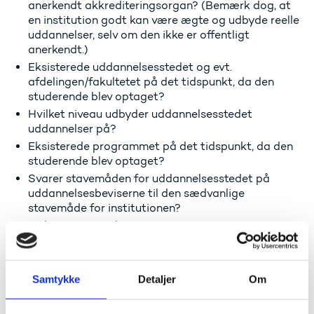
anerkendt akkrediteringsorgan? (Bemærk dog, at
en institution godt kan være ægte og udbyde reelle
uddannelser, selv om den ikke er offentligt
anerkendt.)
Eksisterede uddannelsesstedet og evt.
afdelingen/fakultetet på det tidspunkt, da den
studerende blev optaget?
Hvilket niveau udbyder uddannelsesstedet
uddannelser på?
Eksisterede programmet på det tidspunkt, da den
studerende blev optaget?
Svarer stavemåden for uddannelsesstedet på
uddannelsesbeviserne til den sædvanlige
stavemåde for institutionen?
Oplysninger om bevisets status.
Fremgår det, hvilken status beviset har: certifikat,
midlertidigt bevis…?
Fremgår centrale data af beviset: uddannelsen
Samtykke
Detaljer
Om
afsluttet, grad tildelt, dato for tildeling af graden?