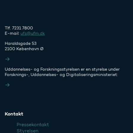
Tlf. 7231 7800
E-mail:
ufs@ufm.dk
Haraldsgade 53
2100 København Ø
Styrelsens EAN- og CVR-numre
Uddannelses- og Forskningsstyrelsen er en styrelse under
Forsknings-, Uddannelses- og Digitaliseringsministeriet:
Ufm.dk
Kontakt
Pressekontakt
Styrelsen