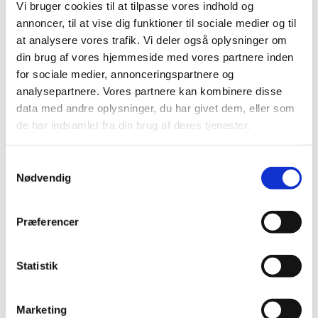
Vi bruger cookies til at tilpasse vores indhold og
annoncer, til at vise dig funktioner til sociale medier og til
at analysere vores trafik. Vi deler også oplysninger om
din brug af vores hjemmeside med vores partnere inden
for sociale medier, annonceringspartnere og
analysepartnere. Vores partnere kan kombinere disse
data med andre oplysninger, du har givet dem, eller som
de har indsamlet fra din brug af deres tjenester.
Vejledning
Læs hvordan du kan få vejledning og hjælp, når du skal
S
vælge uddannelse
Nødvendig
a
m
t
Præferencer
Tal og fakta
y
k
k
Statistik
e
KOT Hovedtal
v
Marketing
a