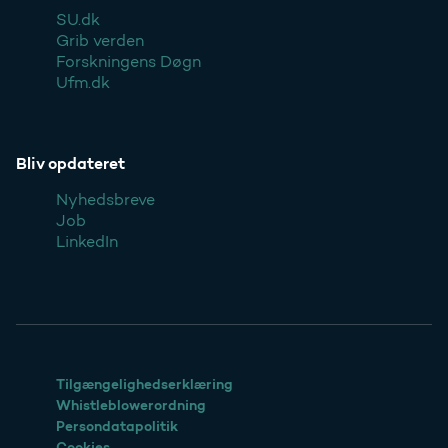
SU.dk
Grib verden
Forskningens Døgn
Ufm.dk
Bliv opdateret
Nyhedsbreve
Job
LinkedIn
Tilgængelighedserklæring
Whistleblowerordning
Persondatapolitik
Cookies