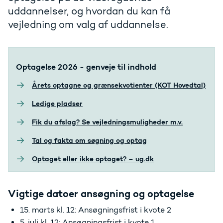
uddannelser, og hvordan du kan få
vejledning om valg af uddannelse.
Optagelse 2026 - genveje til indhold
Årets optagne og grænsekvotienter (KOT Hovedtal)
Ledige pladser
Fik du afslag? Se vejledningsmuligheder m.v.
Tal og fakta om søgning og optag
Optaget eller ikke optaget? – ug.dk
Vigtige datoer ansøgning og optagelse
15. marts kl. 12: Ansøgningsfrist i kvote 2
5. juli kl. 12: Ansøgningsfrist i kvote 1