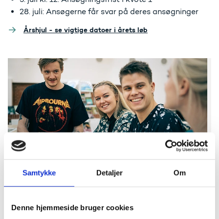
28. juli: Ansøgerne får svar på deres ansøgninger
Årshjul - se vigtige datoer i årets løb
Optagelse
Guide til alt det praktiske du skal vide, når du søger
Samtykke
Detaljer
Om
optagelse på en videregående uddannelse
Denne hjemmeside bruger cookies