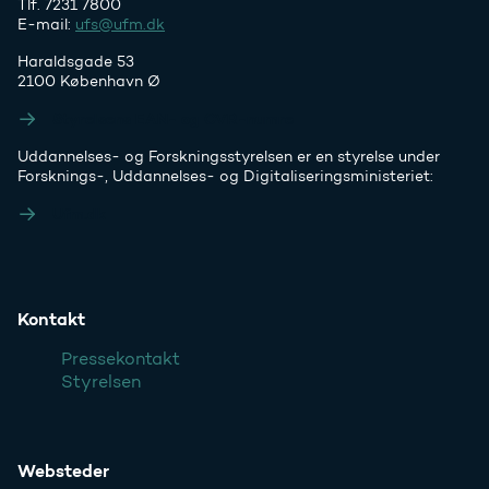
Tlf. 7231 7800
E-mail:
ufs@ufm.dk
Haraldsgade 53
2100 København Ø
Styrelsens EAN- og CVR-numre
Uddannelses- og Forskningsstyrelsen er en styrelse under
Forsknings-, Uddannelses- og Digitaliseringsministeriet:
Ufm.dk
Kontakt
Pressekontakt
Styrelsen
Websteder