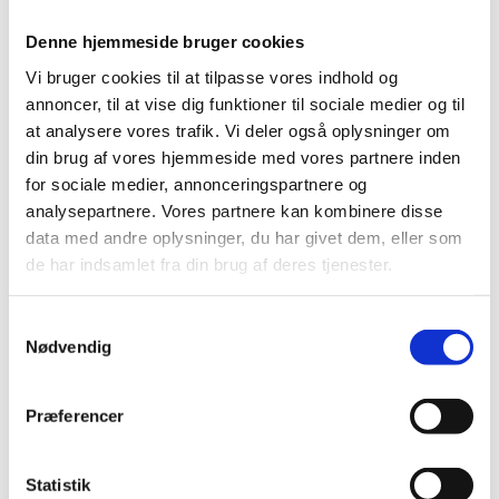
internationale trivselsundersøgelser. Den globale
fortælling om, at danskerne er de lykkeligste
Denne hjemmeside bruger cookies
mennesker i verden, er blevet et brand, der eksporteres
til hele verden.
Vi bruger cookies til at tilpasse vores indhold og
annoncer, til at vise dig funktioner til sociale medier og til
På trods af, at Danmark traditionelt ligger højt på
at analysere vores trafik. Vi deler også oplysninger om
listen over verdens lykkeligste lande, viser den
din brug af vores hjemmeside med vores partnere inden
nuværende globale tendens med stigende dårlig
mental sundhed, især blandt unge, sig også i Danmark.
for sociale medier, annonceringspartnere og
En ud af fem studerende i Danmark føler sig stressede,
analysepartnere. Vores partnere kan kombinere disse
og en ud af ti studerende i Danmark føler sig ensomme
data med andre oplysninger, du har givet dem, eller som
i løbet af deres liv på en videregående uddannelse.
de har indsamlet fra din brug af deres tjenester.
Flere initiativer i USA er rettet mod at forbedre
elevernes mentale sundhed
S
og trivsel, da forskning har vist, at de studerendes
Nødvendig
a
trivsel har en enorm indflydelse på deres
m
uddannelsesrejse, og hvor succesfulde de bliver.
t
Præferencer
Data viser, at lykkelige personer har succes på tværs
y
af flere livsområder, herunder:
k
k
Statistik
parforhold