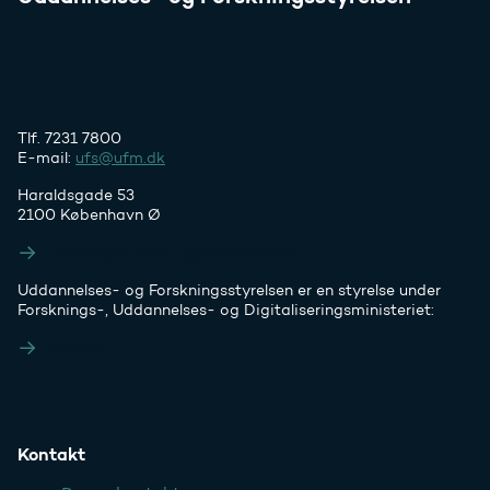
Tlf. 7231 7800
E-mail:
ufs@ufm.dk
Haraldsgade 53
2100 København Ø
Styrelsens EAN- og CVR-numre
Uddannelses- og Forskningsstyrelsen er en styrelse under
Forsknings-, Uddannelses- og Digitaliseringsministeriet:
Ufm.dk
Kontakt