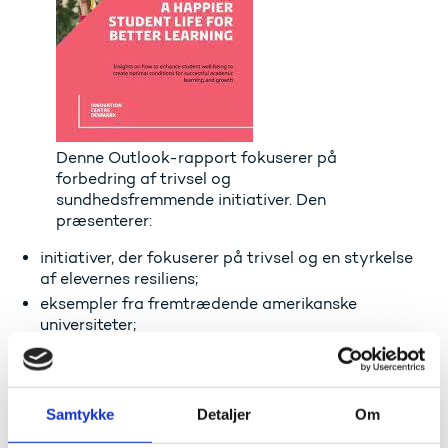
Denne Outlook-rapport fokuserer på
forbedring af trivsel og
sundhedsfremmende initiativer. Den
præsenterer:
initiativer, der fokuserer på trivsel og en styrkelse
af elevernes resiliens;
eksempler fra fremtrædende amerikanske
universiteter;
forslag til, hvordan man kan overføre disse
praksisser i en dansk kontekst.
Danmark har et internationalt ry for konsekvent at
Samtykke
Detaljer
Om
blive rangeret som en af de lykkeligste nationer i