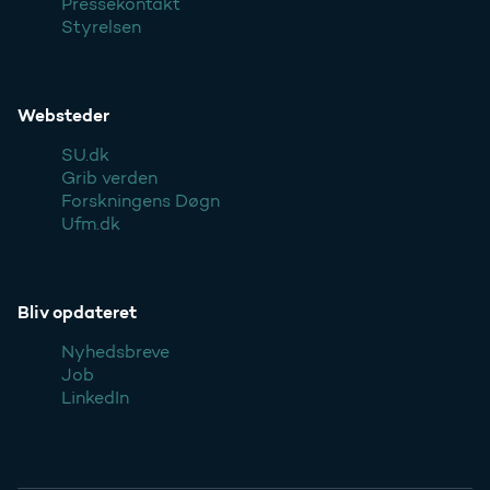
Pressekontakt
Styrelsen
Websteder
SU.dk
Grib verden
Forskningens Døgn
Ufm.dk
Bliv opdateret
Nyhedsbreve
Job
LinkedIn