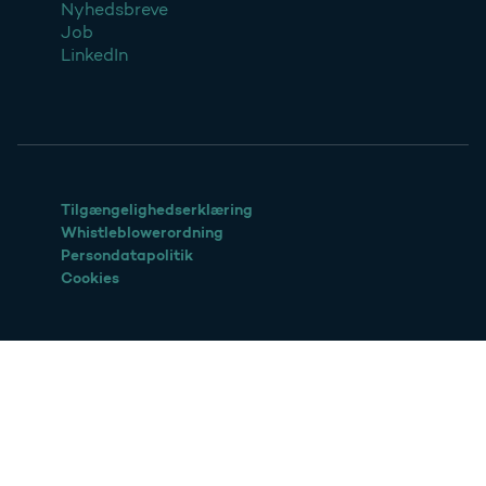
Nyhedsbreve
Job
LinkedIn
Tilgængelighedserklæring
Whistleblowerordning
Persondatapolitik
Cookies