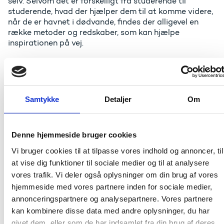
selv. Selvom det er forskelligt fra studerende til
studerende, hvad der hjælper dem til at komme videre,
når de er havnet i dødvande, findes der alligevel en
række metoder og redskaber, som kan hjælpe
inspirationen på vej.
“Det er den der erfaring med for eksempel at kunne
sige, jamen, hvis det er der, du er nu, så er det enormt
vigtigt, at du begynder at tegne og skitsere. Fordi man
ved, at de er et særligt sted i processen, som kræver en
Samtykke
Detaljer
Om
bestemt handling for at komme videre,” siger Thomas
William Lee.
“Vi kan give dem en slags recept på at komme ud af et
Denne hjemmeside bruger cookies
dødvande ved at udforske andre steder, og
Vi bruger cookies til at tilpasse vores indhold og annoncer, til
efterhånden bliver de her små ting, vi gør for at komme
at vise dig funktioner til sociale medier og til at analysere
videre, internaliseret, så det kommer naturligt for dem.”
vores trafik. Vi deler også oplysninger om din brug af vores
hjemmeside med vores partnere inden for sociale medier,
Lærer de studerende at tage
annonceringspartnere og analysepartnere. Vores partnere
ejerskab over teknologien
kan kombinere disse data med andre oplysninger, du har
givet dem, eller som de har indsamlet fra din brug af deres