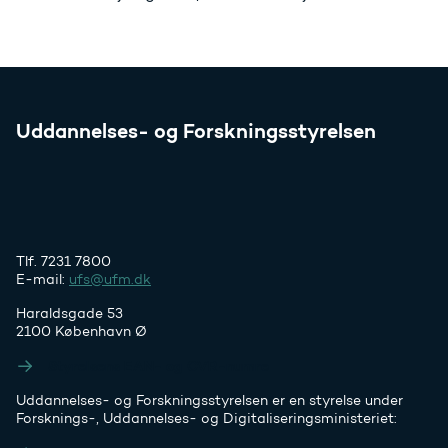
Uddannelses- og Forskningsstyrelsen
Tlf. 7231 7800
E-mail:
ufs@ufm.dk
Haraldsgade 53
2100 København Ø
Styrelsens EAN- og CVR-numre
Uddannelses- og Forskningsstyrelsen er en styrelse under
Forsknings-, Uddannelses- og Digitaliseringsministeriet: