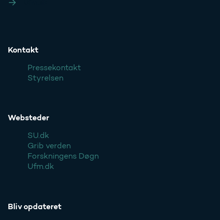
Ufm.dk
Kontakt
Pressekontakt
Styrelsen
Websteder
SU.dk
Grib verden
Forskningens Døgn
Ufm.dk
Bliv opdateret