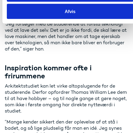
For nylig lavede han en workshop, hvor de studerende
byggede mekaniske tegnemaskiner af blandt andet
Afvis
blyanter, tandhjul og små motorer.
“Jeg forsøger med de studerende at forstå teknologi
ved at lave det selv. Det er jo ikke fordi, de skal lære at
lave maskiner, men det handler om at tage ejerskab
over teknologien, så man ikke bare bliver en forbruger
af den,” siger han.
Inspiration kommer ofte i
frirummene
Arkitektstudiet kan let virke altopslugende for de
studerende. Derfor opfordrer Thomas William Lee dem
til at have hobbyer – og til nogle gange at gøre noget,
som ikke i første omgang har direkte nytteværdi i
studiet.
“Mange kender sikkert den der oplevelse af at stå i
badet, og så lige pludselig får man en idé. Jeg synes