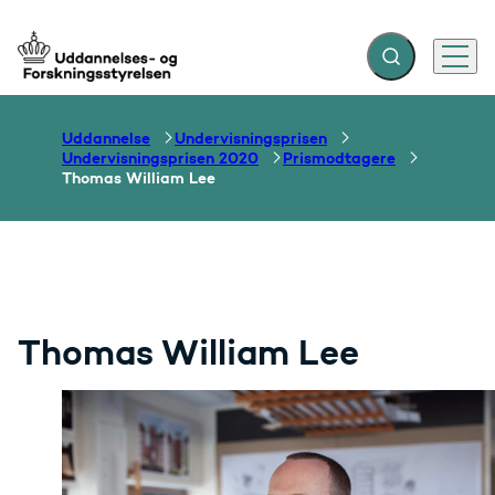
Fold søgefelt ud
Menu
Gå til forsiden
Uddannelse
Undervisningsprisen
Undervisningsprisen 2020
Prismodtagere
Thomas William Lee
Thomas William Lee