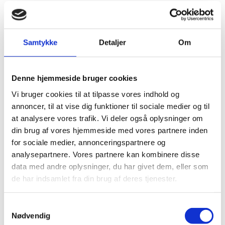
Kommende arrangementer
Samtykke
Detaljer
Om
august
2026
13
Denne hjemmeside bruger cookies
Informationsmøde om
tilskudsmulighederne i Erasmus+ for
Vi bruger cookies til at tilpasse vores indhold og
ungdomsorganisationer
annoncer, til at vise dig funktioner til sociale medier og til
Online
at analysere vores trafik. Vi deler også oplysninger om
din brug af vores hjemmeside med vores partnere inden
for sociale medier, annonceringspartnere og
august
2026
analysepartnere. Vores partnere kan kombinere disse
17
data med andre oplysninger, du har givet dem, eller som
de har indsamlet fra din brug af deres tjenester.
Webinar om akkreditering til Erasmus+
2021-2027
S
Zoom
Nødvendig
a