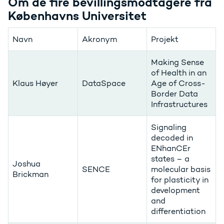
Om de fire bevillingsmodtagere fra
Københavns Universitet
Navn
Akronym
Projekt
Making Sense
of Health in an
Klaus Høyer
DataSpace
Age of Cross-
Border Data
Infrastructures
Signaling
decoded in
ENhanCEr
states – a
Joshua
SENCE
molecular basis
Brickman
for plasticity in
development
and
differentiation