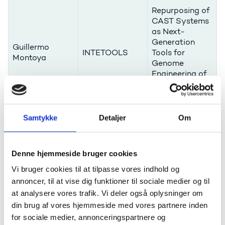
Repurposing of
CAST Systems
as Next-
Generation
Guillermo
INTETOOLS
Tools for
Montoya
Genome
Engineering of
Mammalian
Cells
Samtykke
Detaljer
Om
Women in the
Nordic
Enlightenment.
Changing the
Denne hjemmeside bruger cookies
narratives of
Vi bruger cookies til at tilpasse vores indhold og
Sabrina
early modern
WHENCE
Ebbersmeyer
philosophy and
annoncer, til at vise dig funktioner til sociale medier og til
uncovering
at analysere vores trafik. Vi deler også oplysninger om
women’s
din brug af vores hjemmeside med vores partnere inden
contribution to
for sociale medier, annonceringspartnere og
Scandinavian