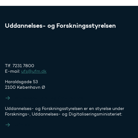
Uddannelses- og Forskningsstyrelsen
Tlf. 7231 7800
E-mail:
ufs@ufm.dk
Haraldsgade 53
2100 København Ø
Styrelsens EAN- og CVR-numre
Uddannelses- og Forskningsstyrelsen er en styrelse under
Forsknings-, Uddannelses- og Digitaliseringsministeriet:
Ufm.dk