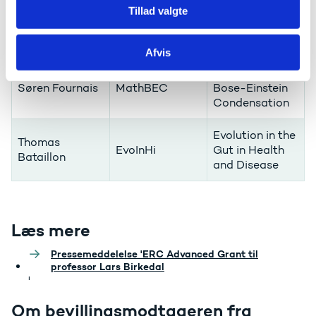
Lars Birkedal
CHORDS
about
Tillad valgte
Distributed
Systems
Afvis
Mathematics of
Søren Fournais
MathBEC
Bose-Einstein
Condensation
Evolution in the
Thomas
EvoInHi
Gut in Health
Bataillon
and Disease
Læs mere
Pressemeddelelse 'ERC Advanced Grant til
professor Lars Birkedal
'
Om bevillingsmodtageren fra