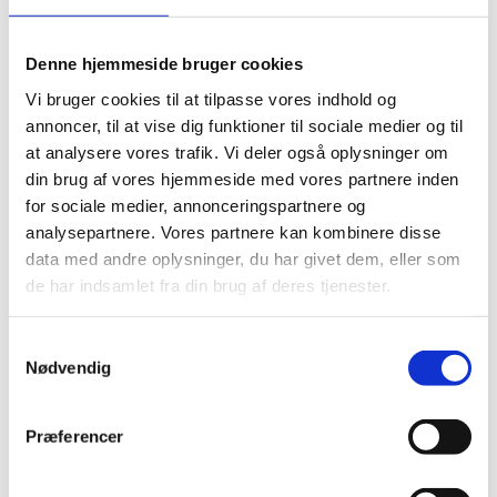
Københavns Professionshøjskole, som sammen med
Danmarks Medie- og Journalisthøjskole og Danmarks
Tekniske Universitet skal danne digitale
Denne hjemmeside bruger cookies
professionslaboratorier, som kan skabe små digitale
Vi bruger cookies til at tilpasse vores indhold og
testmiljøer for ny teknologianvendelse.
annoncer, til at vise dig funktioner til sociale medier og til
På et andet af projekterne skal UCL Erhvervsakademi
at analysere vores trafik. Vi deler også oplysninger om
og Professionshøjskole i samarbejde samme med en
din brug af vores hjemmeside med vores partnere inden
række praksisnære sektoraktører udforske, hvordan
for sociale medier, annonceringspartnere og
kunstig intelligens bruges i undervisningen.
analysepartnere. Vores partnere kan kombinere disse
data med andre oplysninger, du har givet dem, eller som
På længere sigt kan projekterne være med til at sikre
de har indsamlet fra din brug af deres tjenester.
en teknologisk robusthed og forståelse i de
videregående uddannelser og forberede studerende
på et arbejdsmarked, hvor der er stor efterspørgsel
S
efter medarbejdere med stærke digitale kompetencer.
Nødvendig
a
m
Fakta
t
Præferencer
y
35 mio. kr. udmøntes til otte projekter målrettet
k
digitalt løft på de videregående