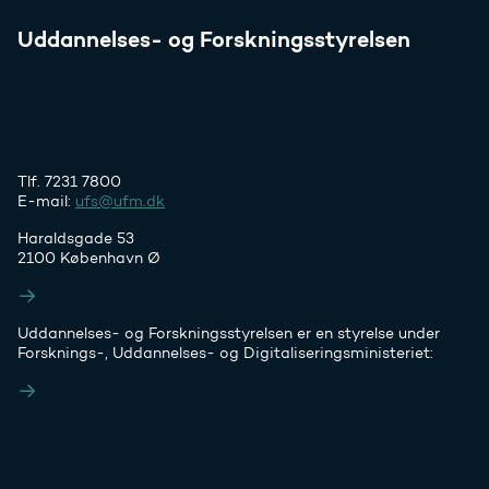
Uddannelses- og Forskningsstyrelsen
Tlf. 7231 7800
E-mail:
ufs@ufm.dk
Haraldsgade 53
2100 København Ø
Styrelsens EAN- og CVR-numre
Uddannelses- og Forskningsstyrelsen er en styrelse under
Forsknings-, Uddannelses- og Digitaliseringsministeriet:
Ufm.dk