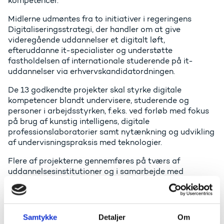
kompetencer.
Midlerne udmøntes fra to initiativer i regeringens
Digitaliseringsstrategi, der handler om at give
videregående uddannelser et digitalt løft,
efteruddanne it-specialister og understøtte
fastholdelsen af internationale studerende på it-
uddannelser via erhvervskandidatordningen.
De 13 godkendte projekter skal styrke digitale
kompetencer blandt undervisere, studerende og
personer i arbejdsstyrken, f.eks. ved forløb med fokus
på brug af kunstig intelligens, digitale
professionslaboratorier samt nytænkning og udvikling
af undervisningspraksis med teknologier.
Flere af projekterne gennemføres på tværs af
uddannelsesinstitutioner og i samarbejde med
erhvervslivet med henblik på at fremme videndeling og
styrke synergien på tværs af den danske
uddannelsessektor.
Samtykke
Detaljer
Om
Et af de 13 projekter kommer til at foregå på