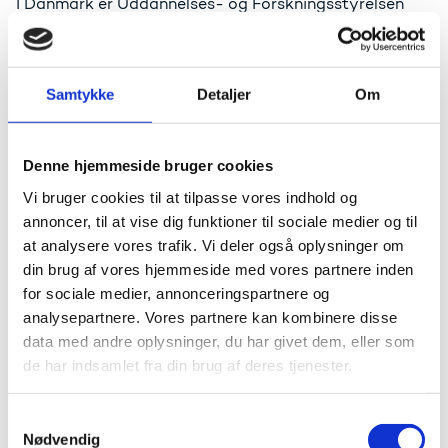
I Danmark er Uddannelses- og Forskningsstyrelsen
nationalt Nordplus-kontor og vejleder danske
ansøgere til programmet.
Samtykke
Detaljer
Om
Næste ansøgningsfrist
Næste ansøgningsfrist til Nordplus-programmerne er
den 1. februar 2027. Man kan dog også søge Nordplus
Denne hjemmeside bruger cookies
Junior, Nordplus Voksen og Nordplus Nordens Sprog
Vi bruger cookies til at tilpasse vores indhold og
om tilskud til forberedende aktiviteter den 1. oktober
annoncer, til at vise dig funktioner til sociale medier og til
2026. Denne ansøgningsrunde åbner i august.
at analysere vores trafik. Vi deler også oplysninger om
din brug af vores hjemmeside med vores partnere inden
Fakta
for sociale medier, annonceringspartnere og
Nordplus er Nordisk Ministerråds
analysepartnere. Vores partnere kan kombinere disse
uddannelsesprogram
data med andre oplysninger, du har givet dem, eller som
Nordplus støtter uddannelsessamarbejde i den
de har indsamlet fra din brug af deres tjenester.
nordiske og baltiske region
Nordplus støtter mobilitet for elever,
S
studerende, kursister og undervisere samt
Nødvendig
a