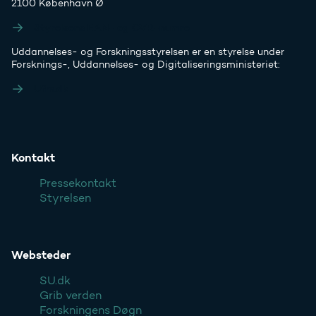
2100 København Ø
Styrelsens EAN- og CVR-numre
Uddannelses- og Forskningsstyrelsen er en styrelse under
Forsknings-, Uddannelses- og Digitaliseringsministeriet:
Ufm.dk
Kontakt
Pressekontakt
Styrelsen
Websteder
SU.dk
Grib verden
Forskningens Døgn