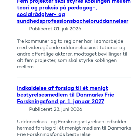
Fem projekter skal styrke koblingen mellem
teori og praksis på pædagog-,
socialrådgiver- og
sundhedsprofessionsbacheloruddannelser
Publiceret
01. juli 2026
Tre kommuner og to regioner har, i samarbejde
med videregående uddannelsesinstitutioner og
andre offentlige aktører, modtaget bevillinger til i
alt fem projekter, som skal styrke koblingen
mellem...
Indkaldelse af forslag til ét menigt
bestyrelsesmedlem til Danmarks Frie
Forskningsfond pr. 1. januar 2027
Publiceret
23. juni 2026
Uddannelses- og Forskningsstyrelsen indkalder
hermed forslag til ét menigt medlem til Danmarks
Frie Forskningsfonds bestyrelse.