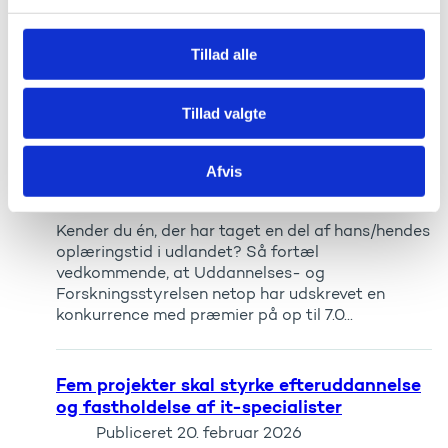
l
samme navn tidligere har været administreret af
g
styrelsen. Der er tale om hjemmesiden
www.danskstudiefond.dk.
Tillad alle
Tillad valgte
Konkurrence for elever og lærlinge: Fortæl
os om din læreplads og oplevelser i
udlandet
Afvis
Publiceret
29. april 2026
Kender du én, der har taget en del af hans/hendes
oplæringstid i udlandet? Så fortæl
vedkommende, at Uddannelses- og
Forskningsstyrelsen netop har udskrevet en
konkurrence med præmier på op til 7.0...
Fem projekter skal styrke efteruddannelse
og fastholdelse af it-specialister
Publiceret
20. februar 2026