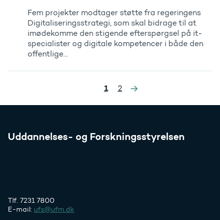
Fem projekter modtager støtte fra regeringens
Digitaliseringsstrategi, som skal bidrage til at
imødekomme den stigende efterspørgsel på it-
specialister og digitale kompetencer i både den
offentlige...
»
1
2
Uddannelses- og Forskningsstyrelsen
Tlf. 7231 7800
E-mail:
ufs@ufm.dk