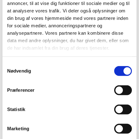
annoncer, til at vise dig funktioner til sociale medier og til
uddannelsesinstitutioner og organisationer, som
får del i de 102 million...
at analysere vores trafik. Vi deler også oplysninger om
din brug af vores hjemmeside med vores partnere inden
for sociale medier, annonceringspartnere og
Overvejer du en ph.d. i udlandet? Mød
analysepartnere. Vores partnere kan kombinere disse
European University Institute online
data med andre oplysninger, du har givet dem, eller som
Publiceret
20. maj 2026
de har indsamlet fra din brug af deres tjenester.
Vil du vide mere om mulighederne for at tage en
S
ph.d. i udlandet? Fra 25. til 28. maj 2026 holder
Nødvendig
a
European University Institute, EUI, Virtual Open
Week for kommende ansøgere.
m
t
Præferencer
y
Mulig svindel i forbindelse med
k
www.danskstudiefond.dk
k
Statistik
Publiceret
15. maj 2026
e
v
Uddannelses- og Forskningsstyrelsen advarer
Marketing
a
mod en mulig svindel-hjemmeside, der under