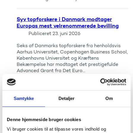
Syv topforskere i Danmark modtager
Europas mest velrenommerede bevilling
Publiceret
23. juni 2026
Seks af Danmarks topforskere fra henholdsvis
Aarhus Universitet, Copenhagen Business School,
Københavns Universitet og Kræftens
Bekæmpelse har modtaget det prestigefulde
Advanced Grant fra Det Euro...
Nordplus støtter 360 nye
uddannelsesprojekter
Samtykke
Detaljer
Om
Publiceret
01. juni 2026
360 nye uddannelsesprojekter har fået støtte
Denne hjemmeside bruger cookies
gennem Nordplus-programmet. Blandt de
Vi bruger cookies til at tilpasse vores indhold og
bevilligede projekter deltager 338 danske