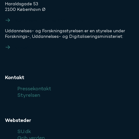
Haraldsgade 53
2100 København Ø
Styrelsens EAN- og CVR-numre
Uddannelses- og Forskningsstyrelsen er en styrelse under
Forsknings-, Uddannelses- og Digitaliseringsministeriet:
Ufm.dk
Kontakt
Pressekontakt
Styrelsen
Websteder
SU.dk
Grib verden