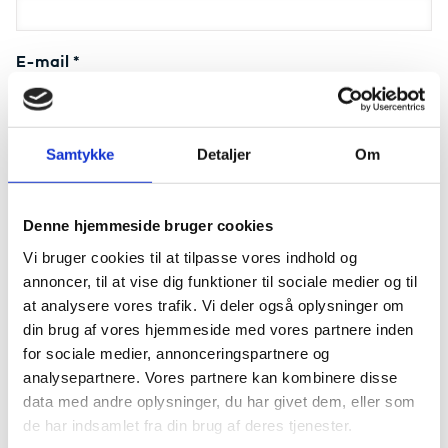
E-mail
*
Eventuelle allergier eller særlige kosthensyn
Samtykke
Detaljer
Om
Har du allergier eller kosthensyn, som vi skal være
opmærksomme på, bedes du angive dem her.
Denne hjemmeside bruger cookies
Vi bruger cookies til at tilpasse vores indhold og
*
Samtykke:
Behandling af personoplysninger i
annoncer, til at vise dig funktioner til sociale medier og til
Uddannelses- og Forskningsstyrelsen
at analysere vores trafik. Vi deler også oplysninger om
din brug af vores hjemmeside med vores partnere inden
Tilmeld dig her
for sociale medier, annonceringspartnere og
analysepartnere. Vores partnere kan kombinere disse
Felter med (*) skal udfyldes
data med andre oplysninger, du har givet dem, eller som
de har indsamlet fra din brug af deres tjenester.