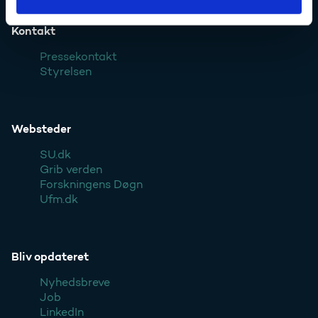
Kontakt
Pressekontakt
Styrelsen
Websteder
SU.dk
Grib verden
Forskningens Døgn
Ufm.dk
Bliv opdateret
Nyhedsbreve
Job
LinkedIn