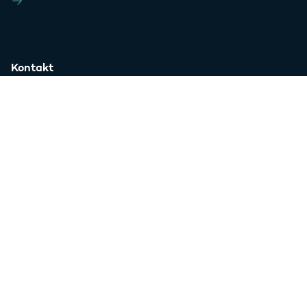
Ufm.dk
Kontakt
Pressekontakt
Styrelsen
Websteder
SU.dk
Grib verden
Forskningens Døgn
Ufm.dk
Bliv opdateret