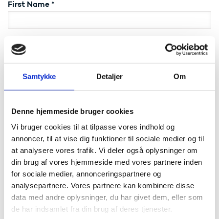
First Name
*
Last Name
*
Samtykke
Detaljer
Om
Participating in dinner on arrival day
*
Yes
Denne hjemmeside bruger cookies
No
Vi bruger cookies til at tilpasse vores indhold og
annoncer, til at vise dig funktioner til sociale medier og til
General Dietry Requirements
*
at analysere vores trafik. Vi deler også oplysninger om
No dietary restrictions
din brug af vores hjemmeside med vores partnere inden
Vegetarian
for sociale medier, annonceringspartnere og
Vegan
analysepartnere. Vores partnere kan kombinere disse
Pescatarian (no meat, but fish allowed)
data med andre oplysninger, du har givet dem, eller som
de har indsamlet fra din brug af deres tjenester.