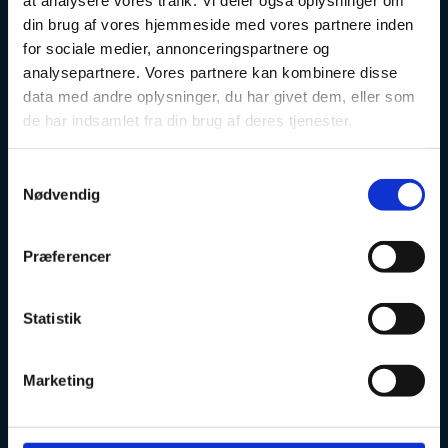
Science
din brug af vores hjemmeside med vores partnere inden
for sociale medier, annonceringspartnere og
analysepartnere. Vores partnere kan kombinere disse
data med andre oplysninger, du har givet dem, eller som
de har indsamlet fra din brug af deres tjenester.
Phone: +45 7231 7800
Email:
ufs@ufm.dk
Haraldsgade 53
S
2100 Copenhagen
Nødvendig
a
Denmark
m
t
Præferencer
y
Contact
k
Press inquiries
k
Statistik
The Agency
e
v
Marketing
a
Websites
l
g