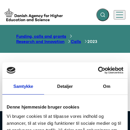
Expand search f
Menu
Go to frontpage
Funding, calls and grants
Research and Innovation
Calls
2023
2023
Samtykke
Detaljer
Om
Denne hjemmeside bruger cookies
Vi bruger cookies til at tilpasse vores indhold og
annoncer, til at vise dig funktioner til sociale medier og til
Danish Agency for Higher Education and
at analysere vores trafik. Vi deler også oplysninger om