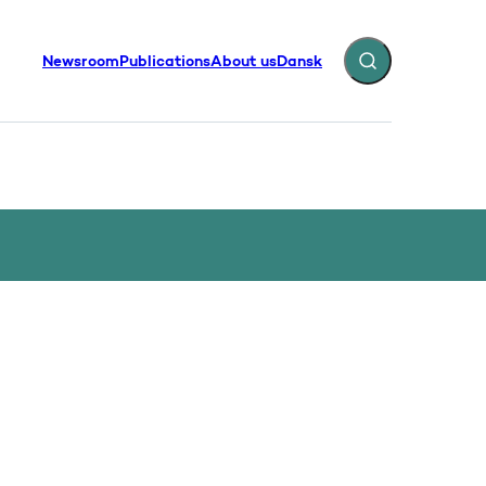
Newsroom
Publications
About us
Dansk
Expand search fiel