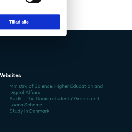
Tillad alle
Websites
Ministry of Science, Higher Education and
Digital Affairs
Su.dk - The Danish students' Grants and
Loans Scheme
Study in Denmark