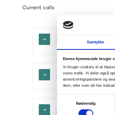
Current calls
2026
Samtykke
Denne hjemmeside bruger c
Vi bruger cookies til at tilpas
vores trafik. Vi deler også 
2024
annonceringspartnere og anal
dem, eller som de har indsaml
S
Nødvendig
a
m
2022