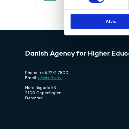
t
y
k
Afvis
k
e
v
a
l
Danish Agency for Higher Educ
g
Phone: +45 7231 7800
Email:
ufs@ufm.dk
Haraldsgade 53
2100 Copenhagen
Denmark