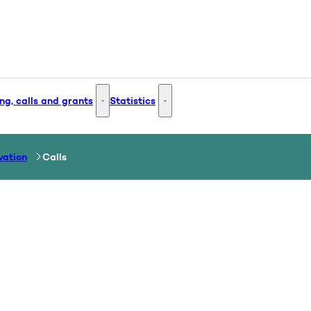
ng, calls and grants
Statistics
 and Innovation - More links
Funding, calls and grants - More links
Statistics - More links
vation
Calls