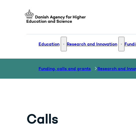
Go to frontpage
Education
Research and Innovation
Fundi
Education - More links
Research
Funding, calls and grants
Research and Inno
Calls