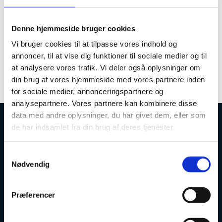
The Danish Agency for Higher Education and
Science hereby invites Danish research institutions
Denne hjemmeside bruger cookies
to submit their proposals for national research
infrastructures. The deadline for submission of
Vi bruger cookies til at tilpasse vores indhold og
proposals is October 31st 2024 at 12:00.
annoncer, til at vise dig funktioner til sociale medier og til
at analysere vores trafik. Vi deler også oplysninger om
din brug af vores hjemmeside med vores partnere inden
for sociale medier, annonceringspartnere og
analysepartnere. Vores partnere kan kombinere disse
data med andre oplysninger, du har givet dem, eller som
de har indsamlet fra din brug af deres tjenester.
Danish Agency for Higher Education and
Science
S
Nødvendig
a
m
t
Præferencer
Phone: +45 7231 7800
y
Email:
ufs@ufm.dk
k
Haraldsgade 53