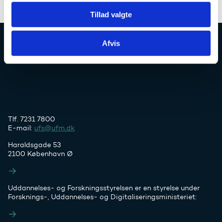
Tillad valgte
Afvis
Uddannelses- og Forskningsstyrelsen
Tlf. 7231 7800
E-mail:
ufs@ufm.dk
Haraldsgade 53
2100 København Ø
Styrelsens EAN- og CVR-numre
Uddannelses- og Forskningsstyrelsen er en styrelse under
Forsknings-, Uddannelses- og Digitaliseringsministeriet:
Ufm.dk