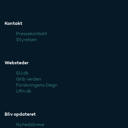
Kontakt
Pressekontakt
Styrelsen
Websteder
SU.dk
Grib verden
Forskningens Døgn
Ufm.dk
Bliv opdateret
Nyhedsbreve