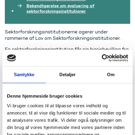
Bekendtgørelse om evaluering af
sektorforskningsinstitutioner
Sektorforskningsinstitutionerne agerer under
rammerne af Lov om Sektorforskningsinstitutioner.
En sektorforskningsinstitution får sin basisbevilling fra
et fagministerium, som det betjener med rådgivning og
forskningsresultater, som grundlag for politiske og
administrative beslutninger.
Samtykke
Detaljer
Om
Sektorforskningsinstitutter kan også få bevillinger fra
andre steder, eksempelvis fra Folketinget,
forskningsråd eller EU.
Denne hjemmeside bruger cookies
Sektorforskningsinstitutionerne har ansvaret for at
Vi bruger cookies til at tilpasse vores indhold og
formidle den viden, de når frem til, videre til relevante
annoncer, til at vise dig funktioner til sociale medier og til
grupper i befolkningen og hos erhvervslivet.
at analysere vores trafik. Vi deler også oplysninger om
Sektorforskningsinstitutionerne er:
din brug af vores hjemmeside med vores partnere inden
for sociale medier, annonceringspartnere og