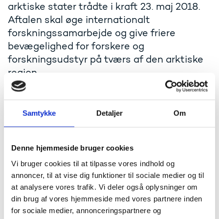
arktiske stater trådte i kraft 23. maj 2018.
Aftalen skal øge internationalt
forskningssamarbejde og give friere
bevægelighed for forskere og
forskningsudstyr på tværs af den arktiske
region.
Aftalen er indgået i regi af Arktisk Råd, der udover
Rigsfællesskabet består af Norge, Sverige, Island,
Samtykke
Detaljer
Om
Finland, USA, Canada og Rusland.
Læs aftalen:
Denne hjemmeside bruger cookies
Agreement on Enhancing International Arctic
Scientific Cooperation (Arktisk Råds hjemmeside)
Vi bruger cookies til at tilpasse vores indhold og
annoncer, til at vise dig funktioner til sociale medier og til
For yderligere oplysninger om forskningsaftalen kan
at analysere vores trafik. Vi deler også oplysninger om
man kontakte
Uddannelses- og Forskningsstyrelsen
.
din brug af vores hjemmeside med vores partnere inden
for sociale medier, annonceringspartnere og