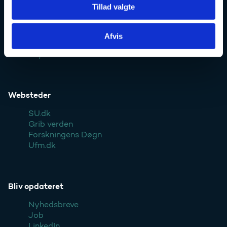
Tillad valgte
Kontakt
Afvis
Pressekontakt
Styrelsen
Websteder
SU.dk
Grib verden
Forskningens Døgn
Ufm.dk
Bliv opdateret
Nyhedsbreve
Job
LinkedIn