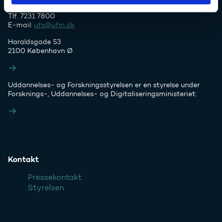
Tlf. 7231 7800
E-mail:
ufs@ufm.dk
Haraldsgade 53
2100 København Ø
Styrelsens EAN- og CVR-numre
Uddannelses- og Forskningsstyrelsen er en styrelse under
Forsknings-, Uddannelses- og Digitaliseringsministeriet:
Ufm.dk
Kontakt
Pressekontakt
Styrelsen