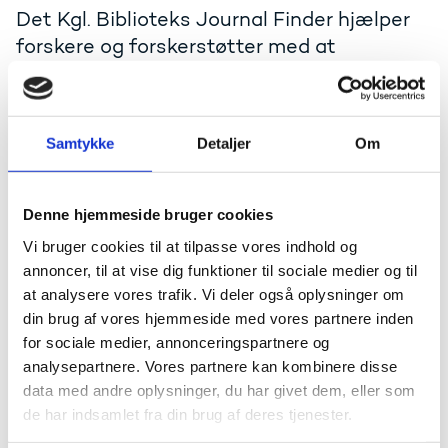
Det Kgl. Biblioteks Journal Finder hjælper
forskere og forskerstøtter med at
identificere tidsskrifter, der er omfattet af
nationale aftaler om Open Access
publicering.
Samtykke
Detaljer
Om
Læs om Open Access publicering via Journal Finder
Denne hjemmeside bruger cookies
Kontakt dit universitet om Open
Vi bruger cookies til at tilpasse vores indhold og
Access
annoncer, til at vise dig funktioner til sociale medier og til
Har du brug for viden om dit universitets Open Access
at analysere vores trafik. Vi deler også oplysninger om
politik og proces herfor? Så find vej til universitets
din brug af vores hjemmeside med vores partnere inden
hjemmeside om Open Access samt deres
for sociale medier, annonceringspartnere og
kontaktpersoner og -oplysninger, som kan rådgive dig
analysepartnere. Vores partnere kan kombinere disse
om Open Acces, nedenfor:
data med andre oplysninger, du har givet dem, eller som
de har indsamlet fra din brug af deres tjenester.
Danske universiteter