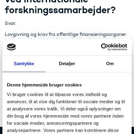
forskningssamarbejder?
Svar:
Lovgivning og krav fra offentlige finansieringsorganer
kan variere betydeligt fra land til land. Hvis danske
virksomheder indgår samarbejde med
forskningsinstitutioner i et andet land, er det derfor
væsentligt på forhånd at sætte sig ind i reglerne i
Samtykke
Detaljer
Om
dette land.
Hvis projektet modtager støtte fra EU, kan der også
som led i bevillingsbetingelserne gælde særlige vilkår
Denne hjemmeside bruger cookies
for ejerskab og udnyttelse af immaterielle rettigheder.
Vi bruger cookies til at tilpasse vores indhold og
For yderligere rådgivning om dette kan henvises til:
annoncer, til at vise dig funktioner til sociale medier og til
at analysere vores trafik. Vi deler også oplysninger om
European IPR Helpdesk
din brug af vores hjemmeside med vores partnere inden
for sociale medier, annonceringspartnere og
analysepartnere. Vores partnere kan kombinere disse