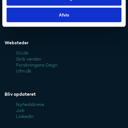
Kontakt
Pressekontakt
Afvis
Styrelsen
Websteder
SU.dk
Grib verden
Forskningens Døgn
Ufm.dk
Bliv opdateret
Nyhedsbreve
Job
LinkedIn