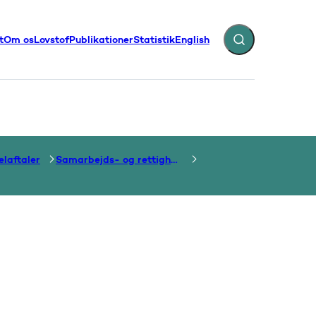
t
Om os
Lovstof
Publikationer
Statistik
English
Fold søgefelt ud
illinger - Flere links
laftaler
Samarbejds- og rettighedsaftaler