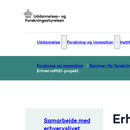
Gå til forsiden
Uddannelse
Forskning og innovation
Insti
Uddannelse - Flere links
Forsknin
Forskning og innovation
ErhvervsPhD-projekt
Er
Samarbejde med
erhvervslivet