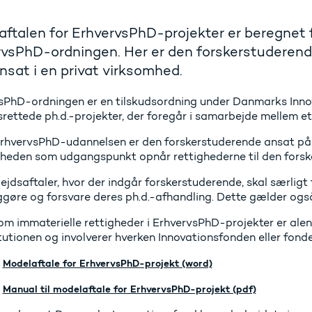
ftalen for ErhvervsPhD-projekter er beregnet 
vsPhD-ordningen. Her er den forskerstuderende 
sat i en privat virksomhed.
sPhD-ordningen er en tilskudsordning under Danmarks Inno
rettede ph.d.-projekter, der foregår i samarbejde mellem et
rhvervsPhD-udannelsen er den forskerstuderende ansat på 
heden som udgangspunkt opnår rettighederne til den forske
dsaftaler, hvor der indgår forskerstuderende, skal særligt 
iggøre og forsvare deres ph.d.-afhandling. Dette gælder og
 om immaterielle rettigheder i ErhvervsPhD-projekter er al
itutionen og involverer hverken Innovationsfonden eller fond
Modelaftale for ErhvervsPhD-projekt (word)
Manual til modelaftale for ErhvervsPhD-projekt (pdf)