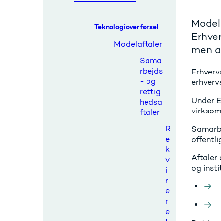
Modela
Teknologioverførsel
Erhver
Modelaftaler
men an
Sama
rbejds
Erhverv
- og
erhvervs
rettig
Under E
hedsa
virksom
ftaler
R
Samarbej
e
offentl
k
Aftaler
v
og inst
i
r
e
r
e