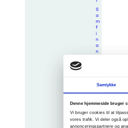
S
a
m
f
i
n
a
n
s
i
e
r
e
Samtykke
t
f
o
Denne hjemmeside bruger c
r
s
Vi bruger cookies til at tilpas
k
vores trafik. Vi deler også 
n
annonceringspartnere og anal