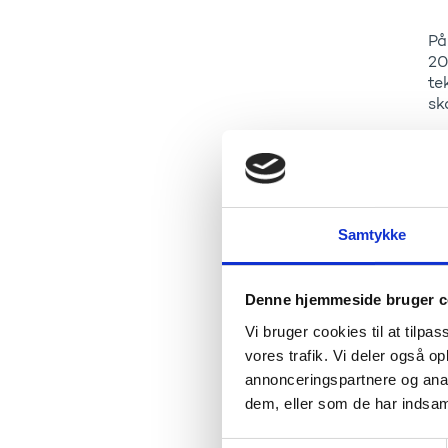
På
20
te
sk
B
fo
p
Samtykke
Fo
Denne hjemmeside bruger c
Sp
Vi bruger cookies til at tilpas
fo
mø
vores trafik. Vi deler også 
annonceringspartnere og anal
dem, eller som de har indsaml
Br