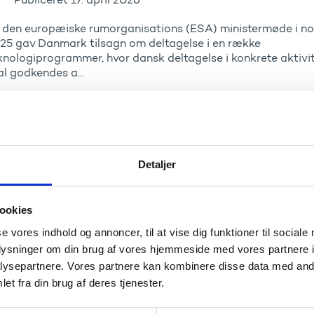
 den europæiske rumorganisations (ESA) ministermøde i n
25 gav Danmark tilsagn om deltagelse i en række
knologiprogrammer, hvor dansk deltagelse i konkrete aktivit
al godkendes a...
rug rummet Nyhedsbrev: Online informationsm
r danske interessenter om ESA’s nye ERS-EO
rogram
Detaljer
Publiceret
13. marts 2026
rud for lancering af en række aktiviteter præsenterer Euro
ookies
ace Agency, ESA sit nye program European Resilience fro
se vores indhold og annoncer, til at vise dig funktioner til sociale
r Earth Observation (ERS-EO) og tilbyder danske aktører 1:
der...
oplysninger om din brug af vores hjemmeside med vores partnere i
ysepartnere. Vores partnere kan kombinere disse data med andr
et fra din brug af deres tjenester.
ug rummet Nyhedsbrev - Space for Inspiration