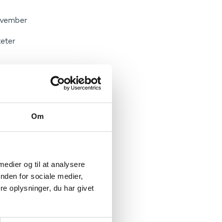
ovember
eter
øde
Om
pean
m Space
 medier og til at analysere
1
nden for sociale medier,
e oplysninger, du har givet
 2026