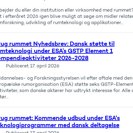
bejder du eller din institution eller virksomhed med rummet?
t i efteråret 2026 igen blive muligt at søge om midler relater
mforskning, udvikling af rumteknologi og applikationer...
ug rummet Nyhedsbrev: Dansk støtte til
umteknologi under ESA’s GSTP Element 1
ompendieaktiviteter 2026-2028
Publiceret
17. april 2026
dannelses- og Forskningsstyrelsen vil efter aftale med den
ropæiske rumorganisation (ESA) støtte seks GSTP-Element
tiviteter, som danske aktører har udtrykt interesse for. Alle
ør...
rug rummet: Kommende udbud under ESA's
eknologiprogrammer med dansk deltagelse
Publiceret
17. april 2026