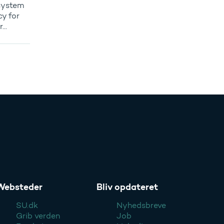
system
cy for
..
Websteder
Bliv opdateret
SU.dk
Nyhedsbreve
Grib verden
Job