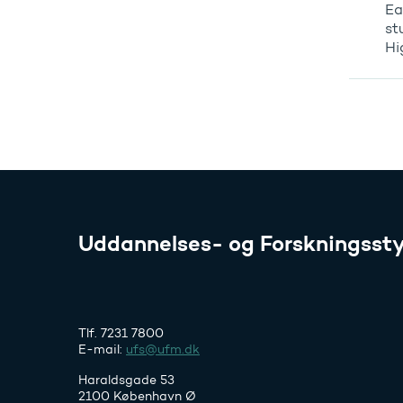
Ea
st
Hi
Uddannelses- og Forskningssty
Tlf. 7231 7800
E-mail:
ufs@ufm.dk
Haraldsgade 53
2100 København Ø