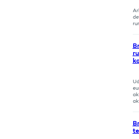
Ar
de
ru
Br
r
k
Ud
eu
ak
akt
B
t