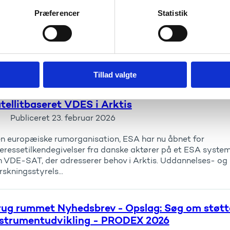
Publiceret
24. februar 2026
Præferencer
Statistik
ropean Space Agency (ESA) og Uddannelses- og
rskningsministeriet (UFM) er værter ved ESA’s årlige event
mmercialisering af rumteknologi til udforskning af bl.a. må
rs. Space for In...
Tillad valgte
rug rummet Nyhedsbrev - Opslag: ESA studie 
tellitbaseret VDES i Arktis
Publiceret
23. februar 2026
n europæiske rumorganisation, ESA har nu åbnet for
teressetilkendegivelser fra danske aktører på et ESA syste
 VDE-SAT, der adresserer behov i Arktis. Uddannelses- og
rskningsstyrels...
ug rummet Nyhedsbrev - Opslag: Søg om støtte
nstrumentudvikling - PRODEX 2026