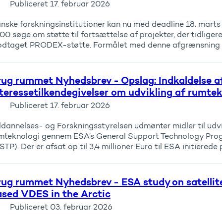
Publiceret
17. februar 2026
nske forskningsinstitutioner kan nu med deadline 18. marts 
.00 søge om støtte til fortsættelse af projekter, der tidliger
dtaget PRODEX-støtte. Formålet med denne afgrænsning er
ug rummet Nyhedsbrev - Opslag: Indkaldelse a
teressetilkendegivelser om udvikling af rumte
Publiceret
17. februar 2026
dannelses- og Forskningsstyrelsen udmønter midler til udvi
mteknologi gennem ESA’s General Support Technology Pro
STP). Der er afsat op til 3,4 millioner Euro til ESA initierede p.
ug rummet Nyhedsbrev - ESA study on satellit
sed VDES in the Arctic
Publiceret
03. februar 2026