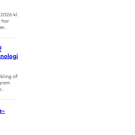
2026 kl.
e har
...
f
knologi
kling af
gram
..
e-