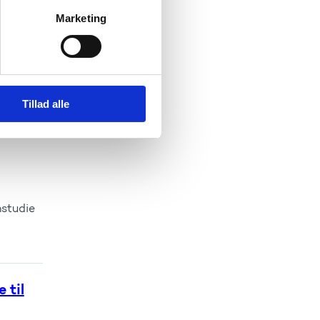
Marketing
 om
nen og
Tillad alle
om
mstudie
 til