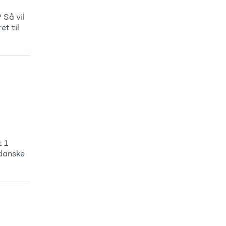
 Så vil
et til
 1
 danske