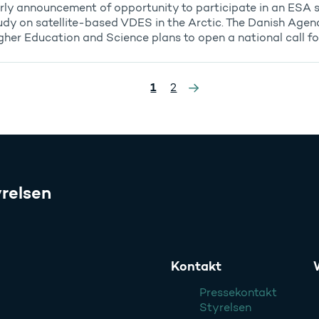
rly announcement of opportunity to participate in an ESA 
udy on satellite-based VDES in the Arctic. The Danish Agen
gher Education and Science plans to open a national call for.
»
1
2
relsen
Kontakt
Pressekontakt
Styrelsen