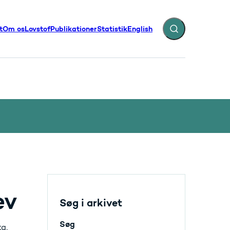
t
Om os
Lovstof
Publikationer
Statistik
English
Fold søgefelt ud
illinger - Flere links
ev
Søg i arkivet
Søg
a,