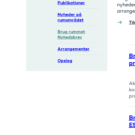
Publikationer
nyheder
arrange
Nyheder på
rumområdet
Ti
Brug rummet
Nyhedsbrev
Arrangementer
Br
Opslag
pr
Ak
ko
pr
B
ES