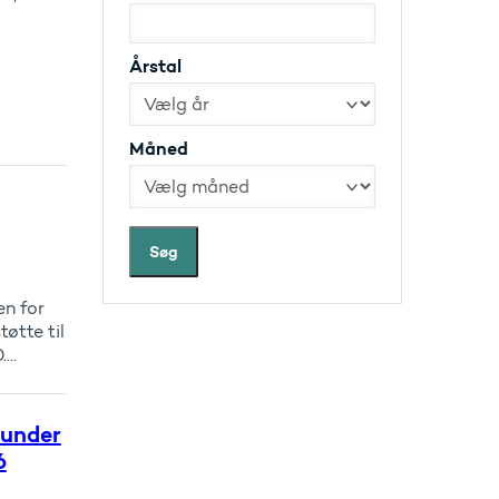
Årstal
Måned
Søg
en for
øtte til
..
 under
6