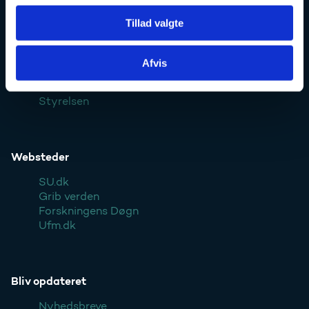
Tillad valgte
Kontakt
Afvis
Pressekontakt
Styrelsen
Websteder
SU.dk
Grib verden
Forskningens Døgn
Ufm.dk
Bliv opdateret
Nyhedsbreve