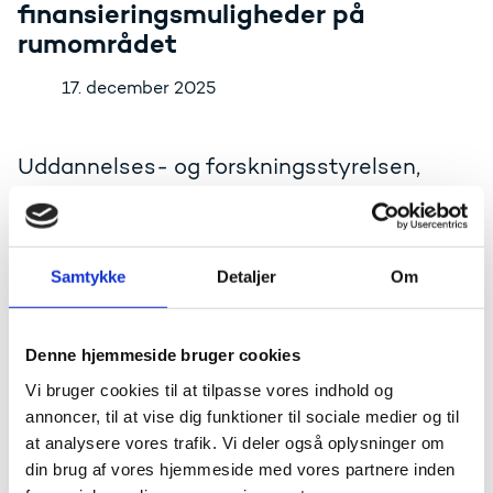
finansieringsmuligheder på
rumområdet
17. december 2025
Uddannelses- og forskningsstyrelsen,
Innovationsfonden og ESA Business
Incubation Center/Technology Broker
Denmark inviterer til informationsmøde om
Samtykke
Detaljer
Om
de nye danske offentlige
finansieringsmuligheder på rumområdet på
baggrund af bl.a. ESA's ministerkonference
Denne hjemmeside bruger cookies
i Bremen og aftalen om den danske
Vi bruger cookies til at tilpasse vores indhold og
forskningsreserve
annoncer, til at vise dig funktioner til sociale medier og til
at analysere vores trafik. Vi deler også oplysninger om
Invitation: Informationsmøde om nye danske offentlige
din brug af vores hjemmeside med vores partnere inden
finansieringsmuligheder på rumområdet