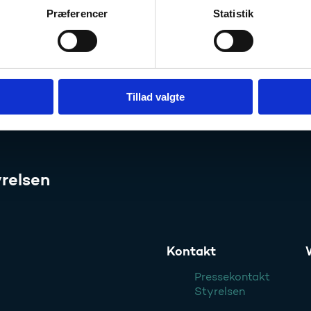
UM
Præferencer
Statistik
mail:
ct@ufm.dk
lefon:
+45 72 31 82 84
Tillad valgte
relsen
Kontakt
Pressekontakt
Styrelsen