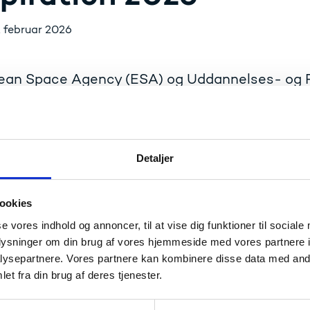
. februar 2026
ean Space Agency (ESA) og Uddannelses- og Fo
 ved ESA’s årlige event om kommercialisering a
a. månen og Mars. Space for Inspiration afholdes
aniseres af ESA BIC Denmark. Byd ind med pro
Detaljer
ug rummet Nyhedsbrev - Space for Inspiration 2026
ookies
se vores indhold og annoncer, til at vise dig funktioner til sociale
kt
oplysninger om din brug af vores hjemmeside med vores partnere i
ysepartnere. Vores partnere kan kombinere disse data med andr
et fra din brug af deres tjenester.
cilie Tornøe
efkonsulent