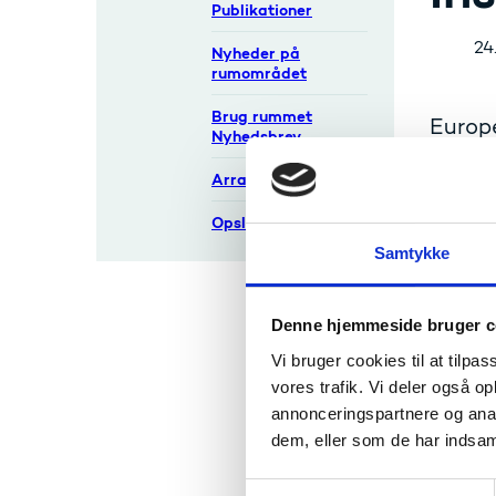
Publikationer
24
Nyheder på
rumområdet
Brug rummet
Europ
Nyhedsbrev
værter
Arrangementer
af bl.
og org
Opslag
Samtykke
Br
Denne hjemmeside bruger c
Vi bruger cookies til at tilpas
Konta
vores trafik. Vi deler også 
annonceringspartnere og anal
dem, eller som de har indsaml
Ce
S
Ch