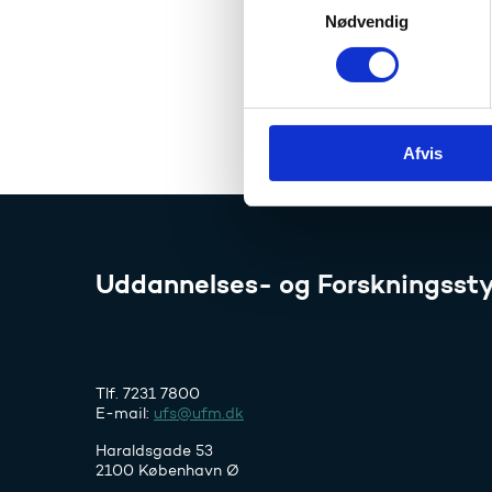
R
Nødvendig
a
m
E-
t
Te
y
k
Afvis
k
e
v
a
l
Uddannelses- og Forskningssty
g
Tlf. 7231 7800
E-mail:
ufs@ufm.dk
Haraldsgade 53
2100 København Ø