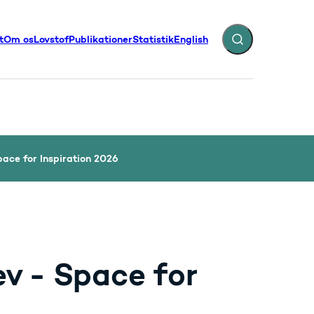
t
Om os
Lovstof
Publikationer
Statistik
English
Fold søgefelt ud
illinger - Flere links
ace for Inspiration 2026
v - Space for