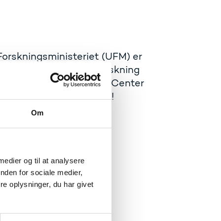
rskningsministeriet (UFM) er
f rumteknologi til udforskning
 1.-.2 september i Bella Center
gramforslag allerede nu!
Om
 medier og til at analysere
nden for sociale medier,
e oplysninger, du har givet