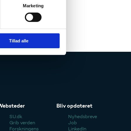
Marketing
Tillad alle
Websteder
Bliv opdateret
SU.dk
Nyhedsbreve
Grib verden
Job
Forskningens
LinkedIn