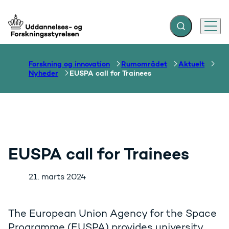
Fold søgefelt ud
Menu
Gå til forsiden
Forskning og innovation
Rumområdet
Aktuelt
Nyheder
EUSPA call for Trainees
EUSPA call for Trainees
21. marts 2024
The European Union Agency for the Space
Programme (EUSPA) provides university