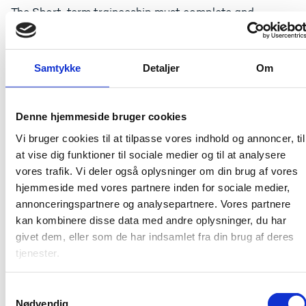
The Short-term traineeship must complete and
validate mandatory academic requirements. To apply
please send the following documents in English to
jobs@euspa.europa.eu
:
Samtykke
Detaljer
Om
CV in Europass Format
motivation letter, indicating area/s of interest
within the scope of the Agency and justifying the
Denne hjemmeside bruger cookies
need of the traineeship for educational purposes
Vi bruger cookies til at tilpasse vores indhold og annoncer, til
at vise dig funktioner til sociale medier og til at analysere
Regular paid traineeship (maximum
vores trafik. Vi deler også oplysninger om din brug af vores
duration one year)
hjemmeside med vores partnere inden for sociale medier,
annonceringspartnere og analysepartnere. Vores partnere
EUSPA regularly publishes calls for traineeships for
kan kombinere disse data med andre oplysninger, du har
various departments. The eligible applications are
evaluated on a regular basis. The starting date of
givet dem, eller som de har indsamlet fra din brug af deres
traineeship depends on the Agency’s needs and
tjenester.
budget availability. You are advised to submit your
application online as soon as possible, the earlier you
S
submit the sooner your application can be considered.
Nødvendig