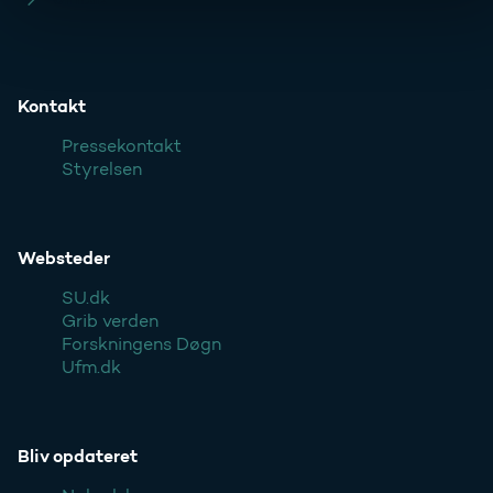
Kontakt
Pressekontakt
Styrelsen
Websteder
SU.dk
Grib verden
Forskningens Døgn
Ufm.dk
Bliv opdateret