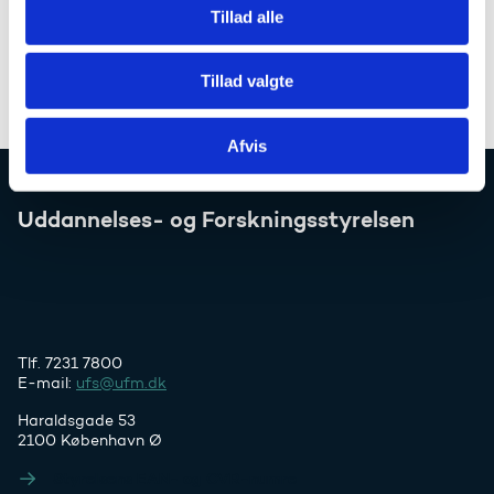
E-mail:
andl@ufm.dk
Tillad alle
Telefon:
+45 72 31 85 77
Tillad valgte
Afvis
Uddannelses- og Forskningsstyrelsen
Tlf. 7231 7800
E-mail:
ufs@ufm.dk
Haraldsgade 53
2100 København Ø
Styrelsens EAN- og CVR-numre