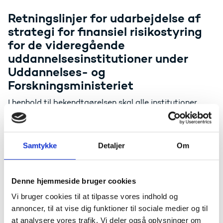
Retningslinjer for udarbejdelse af
strategi for finansiel risikostyring
for de videregående
uddannelsesinstitutioner under
Uddannelses- og
Forskningsministeriet
I henhold til bekendtgørelsen skal alle institutioner
have udarbejdet en bestyrelsesgodkendt strategi for
finansiel risikostyring senest per 1. juli 2021.
Retningslinjerne for udarbejdelsen af en sådan strategi
er fastsat i dokumentet nedenfor.
Samtykke
Detaljer
Om
Læs mere om retningslinjer for udarbejdelse af strategi
for finansiel risiko
Denne hjemmeside bruger cookies
Overgang i forhold til eksisterende porteføljer af
Vi bruger cookies til at tilpasse vores indhold og
afdragsfrie lån og derivater
annoncer, til at vise dig funktioner til sociale medier og til
For institutioner der ved de nye reglers ikrafttræden 1.
at analysere vores trafik. Vi deler også oplysninger om