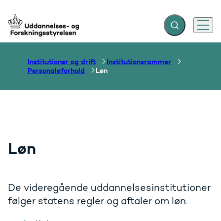
Fold søgefelt ud
Menu
Gå til forsiden
Institutioner og drift
Institutionsrammer
Personaleforhold
Løn
Løn
De videregående uddannelsesinstitutioner
følger statens regler og aftaler om løn.