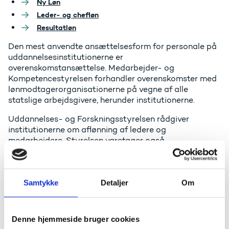
Ny Løn
Leder- og chefløn
Resultatløn
Den mest anvendte ansættelsesform for personale på
uddannelsesinstitutionerne er
overenskomstansættelse. Medarbejder- og
Kompetencestyrelsen forhandler overenskomster med
lønmodtagerorganisationerne på vegne af alle
statslige arbejdsgivere, herunder institutionerne.
Uddannelses- og Forskningsstyrelsen rådgiver
institutionerne om aflønning af ledere og
medarbejdere. Styrelsen varetager også
institutionernes interesser i forbindelse med
overenskomstforhandlinger.
Det betyder i praksis, at styrelsen er i løbende dialog
Samtykke
Detaljer
Om
med institutionerne, organisationerne og
Medarbejder- og Kompetencestyrelsen om
overenskomstforhold, løn- og ansættelsesvilkår for
Denne hjemmeside bruger cookies
ansatte ved institutionerne.