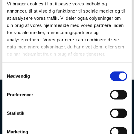
Vi bruger cookies til at tilpasse vores indhold og
annoncer, til at vise dig funktioner til sociale medier og til
Læs mere om løn på
at analysere vores trafik. Vi deler også oplysninger om
institutionerne:
din brug af vores hjemmeside med vores partnere inden
Medarbejder- og Kompetencestyrelsens
for sociale medier, annonceringspartnere og
lønoversigt
analysepartnere. Vores partnere kan kombinere disse
data med andre oplysninger, du har givet dem, eller som
de har indsamlet fra din brug af deres tjenester.
Spørgsmål kan rettes til ufs-jur@ufm.dk.
S
Nødvendig
a
m
t
Præferencer
Uddannelses- og Forskningsstyrelsen
y
k
k
Statistik
e
v
Marketing