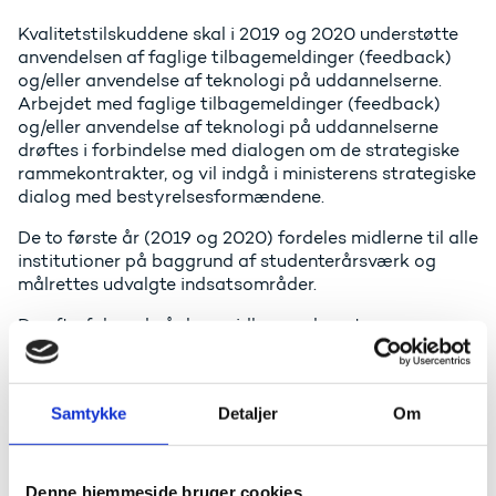
Kvalitetstilskuddene skal i 2019 og 2020 understøtte
anvendelsen af faglige tilbagemeldinger (feedback)
og/eller anvendelse af teknologi på uddannelserne.
Arbejdet med faglige tilbagemeldinger (feedback)
og/eller anvendelse af teknologi på uddannelserne
drøftes i forbindelse med dialogen om de strategiske
rammekontrakter, og vil indgå i ministerens strategiske
dialog med bestyrelsesformændene.
De to første år (2019 og 2020) fordeles midlerne til alle
institutioner på baggrund af studenterårsværk og
målrettes udvalgte indsatsområder.
De efterfølgende år kan midlerne udmøntes som
tilskud til udvalgte indsatser på tværs af
institutionerne eller til fremadrettede prioriteringer.
Anvendelsen af kvalitetstilskuddene på de enkelte
Samtykke
Detaljer
Om
institutioner drøftes i forbindelse med de årlige
statusmøder mellem ministeren og institutionerne.
Denne hjemmeside bruger cookies