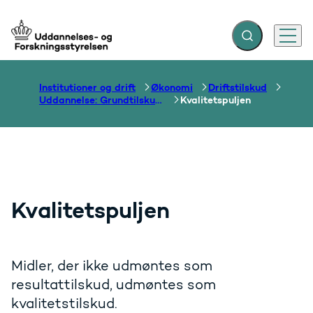
Fold søgefelt ud
Menu
Gå til forsiden
Institutioner og drift
Økonomi
Driftstilskud
Uddannelse: Grundtilskud mv.
Kvalitetspuljen
Kvalitetspuljen
Midler, der ikke udmøntes som
resultattilskud, udmøntes som
kvalitetstilskud.