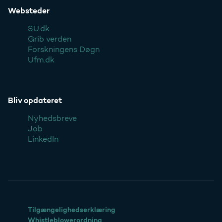
Websteder
SU.dk
Grib verden
Forskningens Døgn
Ufm.dk
Bliv opdateret
Nyhedsbreve
Job
LinkedIn
Tilgængelighedserklæring
Whistleblowerordning