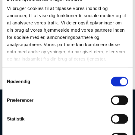
Vi bruger cookies til at tilpasse vores indhold og
Kontakt
annoncer, til at vise dig funktioner til sociale medier og til
at analysere vores trafik. Vi deler også oplysninger om
Rune Skov Hansen
din brug af vores hjemmeside med vores partnere inden
for sociale medier, annonceringspartnere og
Chefkonsulent
analysepartnere. Vores partnere kan kombinere disse
E-mail:
rsh@ufm.dk
data med andre oplysninger, du har givet dem, eller som
de har indsamlet fra din brug af deres tjenester.
Telefon:
72318566
S
Nødvendig
a
m
t
Præferencer
y
Uddannelses- og Forskningsstyrelsen
k
k
Statistik
e
v