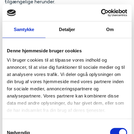
tilgængelige herunder.
Referat fra møde i revisornetværket den 26. maj 2026
Referat fra møde i revisornetværket den 7. november
2025
Samtykke
Detaljer
Om
Referat fra møde i revisornetværket den 2. juni 2025
Referat fra møde i revisornetværket den 30. oktober
Denne hjemmeside bruger cookies
2024
Vi bruger cookies til at tilpasse vores indhold og
Referat fra møde i revisornetværket den 28. maj 2024
annoncer, til at vise dig funktioner til sociale medier og til
at analysere vores trafik. Vi deler også oplysninger om
Referat fra møde i revisornetværket den 1. november
din brug af vores hjemmeside med vores partnere inden
2023
for sociale medier, annonceringspartnere og
Referat fra møde i revisornetværket den 1. juni 2023
analysepartnere. Vores partnere kan kombinere disse
data med andre oplysninger, du har givet dem, eller som
de har indsamlet fra din brug af deres tjenester.
Kontakt
S
Nødvendig
Anders Christian Lauger
a