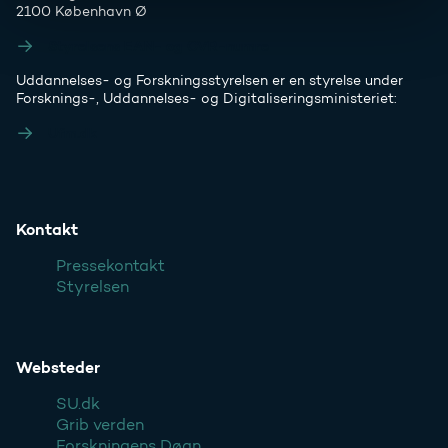
2100 København Ø
Styrelsens EAN- og CVR-numre
Uddannelses- og Forskningsstyrelsen er en styrelse under
Forsknings-, Uddannelses- og Digitaliseringsministeriet:
Ufm.dk
Kontakt
Pressekontakt
Styrelsen
Websteder
SU.dk
Grib verden
Forskningens Døgn