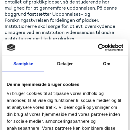
antallet af praktikpladser, så de studerende har
mulighed for at gennemføre uddannelsen. På denne
baggrund fastsætter Uddannelses- og
Forskningsstyrelsen fordelingen af pladser.
Institutionerne skal sørge for, at evt. overskydende
ansøgere ved en institution videresendes til andre
institutioner med ledige pladser.
Reguleret optag på de maritime uddannelser
2026/27 (pdf)
Vejledning om reguleret optag på det maritime
Samtykke
Detaljer
Om
område (pdf)
Design- og arkitektuddannelser
Denne hjemmeside bruger cookies
Vi bruger cookies til at tilpasse vores indhold og
Herudover er der besluttet en særlig dimensionering af
design- og arkitektuddannelserne. Dimensioneringen
annoncer, til at vise dig funktioner til sociale medier og til
er en følge af en højere ledighed for nyuddannede fra
at analysere vores trafik. Vi deler også oplysninger om
design- og arkitektuddannelserne end gennemsnittet
din brug af vores hjemmeside med vores partnere inden
for nyuddannede fra de videregående uddannelser.
for sociale medier, annonceringspartnere og
Ved fastlæggelsen af dimensioneringsniveauet er der
analysepartnere. Vores partnere kan kombinere disse