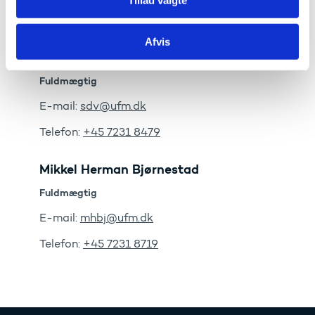
Tillad valgte
Kontakt
Afvis
Sidsel Dorthea Vedel
Fuldmægtig
E-mail:
sdv@ufm.dk
Telefon:
+45 7231 8479
Mikkel Herman Bjørnestad
Fuldmægtig
E-mail:
mhbj@ufm.dk
Telefon:
+45 7231 8719