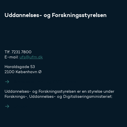
Uddannelses- og Forskningsstyrelsen
Tlf. 7231 7800
E-mail:
ufs@ufm.dk
Haraldsgade 53
2100 København Ø
Styrelsens EAN- og CVR-numre
Uddannelses- og Forskningsstyrelsen er en styrelse under
Forsknings-, Uddannelses- og Digitaliseringsministeriet:
Ufm.dk