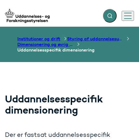
Fold søgefelt ud
Menu
Gå til forsiden
Institutioner og drift
Styring af uddannelsesudbud
Dimensionering og øvrig styring af pladser på de videregående uddannelser
Uddannelsesspecifik dimensionering
Uddannelsesspecifik
dimensionering
Der er fastsat uddannelsesspecifik