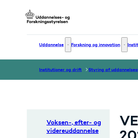
Gå til forsiden
Uddannelse
Forskning og innovation
Insti
Uddannelse - Flere links
Forsknin
Institutioner og drift
VE
Voksen-, efter- og
videreuddannelse
20