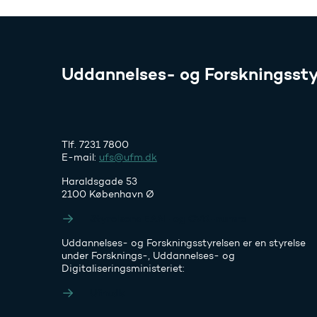
Uddannelses- og Forskningssty
Tlf. 7231 7800
E-mail:
ufs@ufm.dk
Haraldsgade 53
2100 København Ø
Styrelsens EAN- og CVR-numre
Uddannelses- og Forskningsstyrelsen er en styrelse
under Forsknings-, Uddannelses- og
Digitaliseringsministeriet:
Ufm.dk