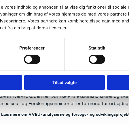
mstilling i kraft af sin evne til hurtigt og fleksibelt at k
se vores indhold og annoncer, til at vise dig funktioner til sociale
 behov. Således har VEU-arbejdsgruppen også initieret udv
oplysninger om din brug af vores hjemmeside med vores partnere i
mstilling, bl.a. udviklingen af en ny masteruddannelse i bæ
ysepartnere. Vores partnere kan kombinere disse data med andr
 samler arbejdsgruppen i hovedrapporten op på fire analy
et fra din brug af deres tjenester.
ierer inden for videregående VEU samt de forsøgs- og udvi
nsieret via deres årlige pulje til videns- og udviklingsaktivite
Præferencer
Statistik
rbejdsgruppen indgår repræsentanter fra:
 herunder DI, Dansk Erhverv og Tekniq (4 pladser)
anske Regioner (1 delt plads)
rne (1 plads)
 herunder HK og Dansk Metal (5 pladser)
Tillad valgte
1 plads)
ke Erhvervsakademier, Danske Professionshøjskoler og Dans
nnelses- og Forskningsministeriet er formand for arbejdsg
Læs mere om VVEU-analyserne og forsøgs- og udviklingsprojekt