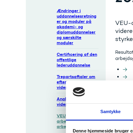
Ændringer i
uddannelsesretning
er og moduler på
VEU-ar
akademi- og
vider
diplomuddannelser
og særskilte
styrke
moduler
Resulta
Certificering af den
arbejds
offentlige
lederuddannelse
Trepartsaftaler om
efter- og
videreuddannelse
I hoved
Analyser om
inden f
videregående VEU
generelt
Samtykke
central
VEU-
VEU.
arbejdsgruppens
arbejde 2018-2023
Denne hjemmeside bruger c
Desuden