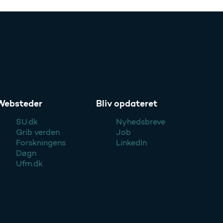
Websteder
Bliv opdateret
SU.dk
Nyhedsbreve
Grib verden
Job
Forskningens
LinkedIn
Døgn
Ufm.dk