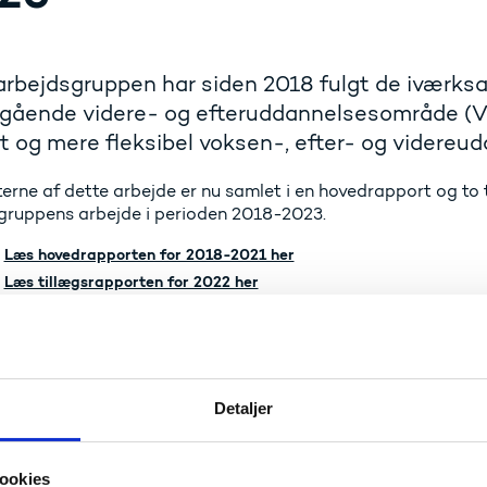
bejdsgruppen har siden 2018 fulgt de iværksatt
egående videre- og efteruddannelsesområde (V
t og mere fleksibel voksen-, efter- og videreud
terne af dette arbejde er nu samlet i en hovedrapport og to
gruppens arbejde i perioden 2018-2023.
Læs hovedrapporten for 2018-2021 her
Læs tillægsrapporten for 2022 her
Læs tillægsrapporten for 2023 her
rapporten identificerer arbejdsgruppen en række væsentlige
or det videregående efter- og videreuddannelsesområde (VE
 behov for, at videregående VEU bliver prioriteret af alle 
Detaljer
e barrierer og potentialer for udbud, deltagelse og samarbe
ookies
 fremhæver arbejdsgruppen videregående VEU som særdeles