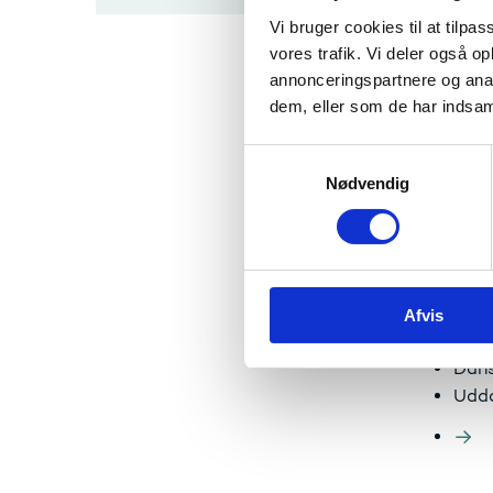
grønne o
Vi bruger cookies til at tilpas
ændrede
vores trafik. Vi deler også 
grønne o
annonceringspartnere og anal
Endelig
dem, eller som de har indsaml
og barr
har fina
S
Nødvendig
a
I VEU-a
m
DA –
t
KL/D
y
Lede
k
FH –
Afvis
k
AC (
e
Dans
v
a
Udda
l
g