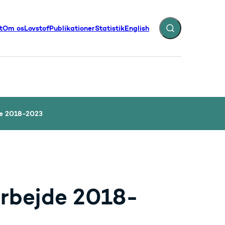
t
Om os
Lovstof
Publikationer
Statistik
English
Fold søgefelt ud
illinger - Flere links
e 2018-2023
rbejde 2018-