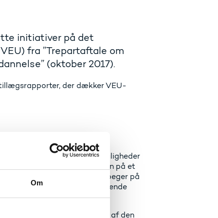
e initiativer på det
VEU) fra ”Trepartaftale om
dannelse” (oktober 2017).
 tillægsrapporter, der dækker VEU-
 perspektiver og udviklingsmuligheder
U). Bl.a. peger arbejdsgruppen på et
parter, ligesom arbejdsgruppen peger på
Om
jde i forbindelse med videregående
 velegnet til understøttelse af den