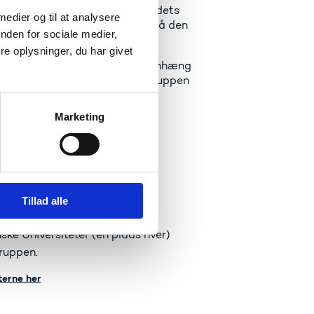
unne respondere på arbejdsmarkedets
 medier og til at analysere
iklingsinitiativer med fokus på den
nden for sociale medier,
redygtig byggeri.
e oplysninger, du har givet
ser om aktivitet, udbud, sammenhæng
klingsprojekter, som arbejdsgruppen
ter.
Marketing
Tillad alle
ke Universiteter (en plads hver)
ruppen.
erne her