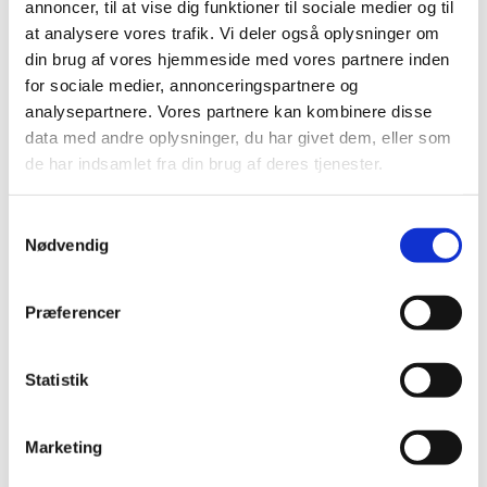
annoncer, til at vise dig funktioner til sociale medier og til
Læs bekendtgørelsen på retsinformation
at analysere vores trafik. Vi deler også oplysninger om
Bekendtgørelse nr. 1348 af 23. november 2018 om
din brug af vores hjemmeside med vores partnere inden
uddannelsen til professionsbachelor
for sociale medier, annonceringspartnere og
som maskinmester
analysepartnere. Vores partnere kan kombinere disse
data med andre oplysninger, du har givet dem, eller som
Læs bekendtgørelsen på r
etsinformation
de har indsamlet fra din brug af deres tjenester.
Bekendtgørelse nr. 1586 af 13. december 2016 om
skibsassistentuddannelse for personer med
S
erhvervsuddannelse
Nødvendig
a
Læs bekendtgørelsen på retsinformation
m
t
Bekendtgørelse nr. 50 af 24. januar 2025
Præferencer
y
om erhvervsakademiuddannelsen som maritim
k
teknolog
k
Statistik
Læs bekendtgørelsen på retsinformation
e
v
Bekendtgørelse nr. 1347 af 23. november 2018 om
Marketing
lukket for optag
a
uddannelsen til skibsmaskinist (
)
l