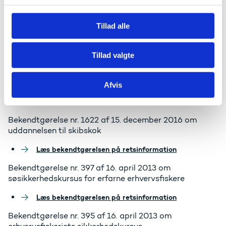
Læs bekendtgørelsen på retsinformation
g
Bekendtgørelse nr. 1349 af 23. november 2018 om
Tillad alle
uddannelsen til professionsbachelor som skibsfører
Læs bekendtgørelsen på retsinformation
Tillad valgte
Bekendtgørelse nr. 401 af 16. april 2013 om kursus for
førere af fiskeskibe med en længde under 9 meter
Afvis
Læs bekendtgørelsen på retsinformation
Bekendtgørelse nr. 1622 af 15. december 2016 om
uddannelsen til skibskok
Læs bekendtgørelsen på retsinformation
Bekendtgørelse nr. 397 af 16. april 2013 om
søsikkerhedskursus for erfarne erhvervsfiskere
Læs bekendtgørelsen på retsinformation
Bekendtgørelse nr. 395 af 16. april 2013 om