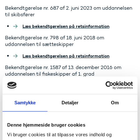
Bekendtgørelse nr. 687 af 2. juni 2023 om uddannelsen
til skibsfører
Læs bekendtgørelsen på retsinformation
Bekendtgørelse nr. 798 af 18. juni 2018 om
uddannelsen til sætteskipper
Læs bekendtgørelsen på retsinformation
Bekendtgørelse nr. 1587 af 13. december 2016 om
uddannelsen til fiskeskipper af 1. grad
Læs bekendtgørelsen på retsinformation
Bekendtgørelse nr. 1350 af 23. november 2018 om
Samtykke
Detaljer
Om
uddannelsen til professionsbachelor som skibsofficer
Læs bekendtgørelsen på retsinformation
Denne hjemmeside bruger cookies
Bekendtgørelse nr. 1621 af 15. december 2016 om
uddannelsen til fiskeskipper af 3. grad
Vi bruger cookies til at tilpasse vores indhold og