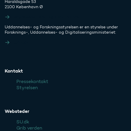
Haraldsgade 53
2100 København Ø
Styrelsens EAN- og CVR-numre
Uddannelses- og Forskningsstyrelsen er en styrelse under
Forsknings-, Uddannelses- og Digitaliseringsministeriet:
Ufm.dk
Kontakt
Pressekontakt
Styrelsen
Websteder
SU.dk
Grib verden