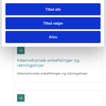
g
Delegationsoverenskomster
Tillad alle
Finansministeriet har på enkelte områder
delegeret kompetencen til at indgå overenskomst
Tillad valgte
til Uddannelsesministeriet
Afvis
Internationale anbefalinger og
retningslinjer
Internationale anbefalinger og retningslinjer