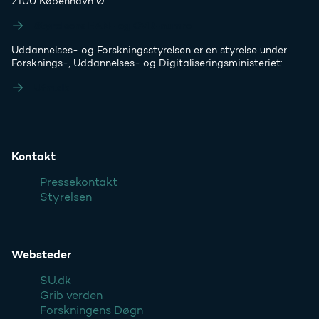
2100 København Ø
Styrelsens EAN- og CVR-numre
Uddannelses- og Forskningsstyrelsen er en styrelse under
Forsknings-, Uddannelses- og Digitaliseringsministeriet:
Ufm.dk
Kontakt
Pressekontakt
Styrelsen
Websteder
SU.dk
Grib verden
Forskningens Døgn