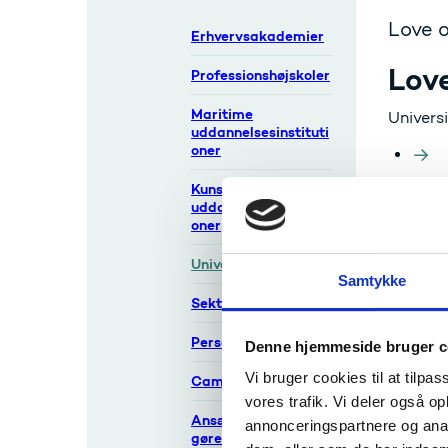
Love o
Erhvervsakademier
Lov
Professionshøjskoler
Maritime
Universi
uddannelsesinstituti
oner
Kunstneriske
Bekendtg
uddannelsesinstituti
oner
Universiteter
Samtykke
Pers
Sektorforskning
Personalejura
Denne hjemmeside bruger c
Vi bruger cookies til at tilpas
Campusloven
Cam
vores trafik. Vi deler også 
Ansættelsesbekendt
annonceringspartnere og anal
gørelsen