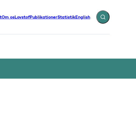
t
Om os
Lovstof
Publikationer
Statistik
English
Fold søgefelt ud
illinger - Flere links