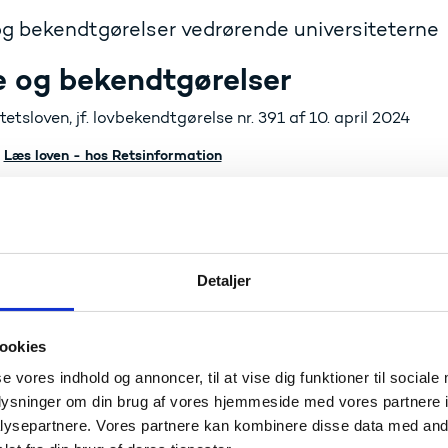
g bekendtgørelser vedrørende universiteterne
e og bekendtgørelser
tetsloven, jf. lovbekendtgørelse nr. 391 af 10. april 2024
Læs loven - hos Retsinformation
ørelse nr. 912 af 25. juni 2025 om tilskud, regnskab og revis
Læs bekendtgørelsen - hos Retsinformation
Detaljer
onalejura
Læs mere om regler vedrørende universiteternes personale
ookies
se vores indhold og annoncer, til at vise dig funktioner til sociale
pus
oplysninger om din brug af vores hjemmeside med vores partnere i
ysepartnere. Vores partnere kan kombinere disse data med andr
Læs mere om campusloven