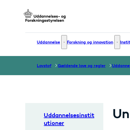
Gå til forsiden
Uddannelse
Forskning og innovation
Insti
Uddannelse - Flere links
Forsknin
Lovstof
Gældende love og regler
Uddannel
Un
Uddannelsesinstit
utioner