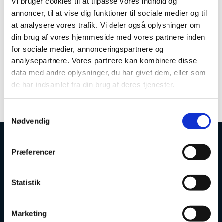
Vi bruger cookies til at tilpasse vores indhold og
Bekendtgørelse nr. 1457 af 1. december 2025 om
gebyrer ved opkrævning og tilbagebetaling af
annoncer, til at vise dig funktioner til sociale medier og til
statens uddannelsesstøtte
at analysere vores trafik. Vi deler også oplysninger om
din brug af vores hjemmeside med vores partnere inden
for sociale medier, annonceringspartnere og
Fælles dataansvar
analysepartnere. Vores partnere kan kombinere disse
Bekendtgørelse nr. 1866 af 8. december 2020 m
data med andre oplysninger, du har givet dem, eller som
fælles dataansvar i forbindelse med administration
de har indsamlet fra din brug af deres tjenester.
af statens uddannelsesstøtte
S
Nødvendig
a
m
t
Uddannelses- og Forskningsstyrelsen
Præferencer
y
k
k
Statistik
e
v
Marketing
a
Tlf. 7231 7800