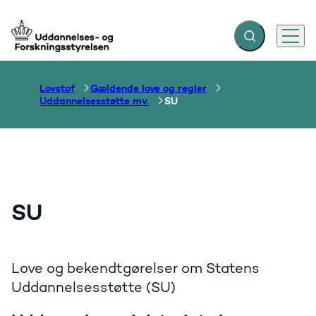
Fold søgefelt ud
Menu
Gå til forsiden
Lovstof
Gældende love og regler
Uddannelsesstøtte mv.
SU
SU
Love og bekendtgørelser om Statens
Uddannelsesstøtte (SU)