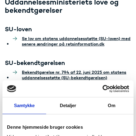
Uddannelsesministeriets love og
bekendtgørelser
SU-loven
Se lov om statens uddannelsesstøtte (SU-loven) med
senere ændringer på retsinformation.dk
SU-bekendtgørelsen
Bekendtgørelse nr. 794 af 22. juni 2025 om statens
uddannelsesstøtte (SU-bekendtgørelsen)
SU-gebyrbekendtgørelsen
Samtykke
Detaljer
Om
Bekendtgørelse om gebyrer for ekspedition af
Udbetaling Danmarks opgaver i forbindelse med
opkrævning og tilbagebetaling af statens
uddannelsesstøtte.
Denne hjemmeside bruger cookies