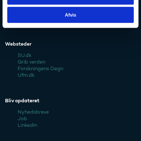
Kontakt
Pressekontakt
Afvis
Styrelsen
Websteder
SU.dk
Grib verden
Forskningens Døgn
Ufm.dk
Bliv opdateret
Nyhedsbreve
Job
LinkedIn