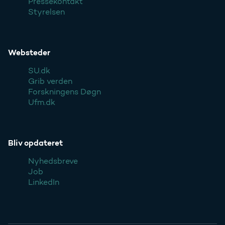
Pressekontakt
Styrelsen
Websteder
SU.dk
Grib verden
Forskningens Døgn
Ufm.dk
Bliv opdateret
Nyhedsbreve
Job
LinkedIn