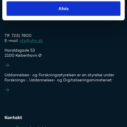
Afvis
Tlf. 7231 7800
E-mail:
ufs@ufm.dk
Haraldsgade 53
2100 København Ø
Styrelsens EAN- og CVR-numre
Uddannelses- og Forskningsstyrelsen er en styrelse under
Forsknings-, Uddannelses- og Digitaliseringsministeriet:
Ufm.dk
Kontakt