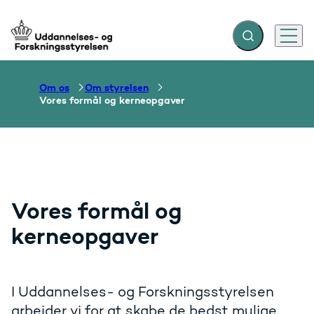
Fold søgefelt ud
Menu
Gå til forsiden
Om os
Om styrelsen
Vores formål og kerneopgaver
Vores formål og
kerneopgaver
I Uddannelses- og Forskningsstyrelsen
arbejder vi for at skabe de bedst mulige