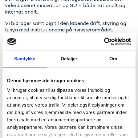
videnbaseret innovation og SU – både nationalt og
internationalt.
Vi bidrager samtidig til den løbende drift, styring og
tilsyn med institutionerne på ministerområdet.
Styrelsen er desuden national rummyndighed med
ansvar for regulering af danske aktiviteter i det ydre
rum.
Samtykke
Detaljer
Om
Udbetaling af statens uddannelsesstøtte (SU),
befordringsrabat og statens voksenuddannelsesstøtte
(SVU) overdrages pr. 1. maj 2026 til ATP.
Denne hjemmeside bruger cookies
Vi bruger cookies til at tilpasse vores indhold og
annoncer, til at vise dig funktioner til sociale medier og til
Uddannelses- og Forskningsstyrelsen
at analysere vores trafik. Vi deler også oplysninger om
har tre kerneopgaver
din brug af vores hjemmeside med vores partnere inden
Vi bistår ministeren og regeringen med
for sociale medier, annonceringspartnere og
udvikling af uddannelses-, forsknings- og
analysepartnere. Vores partnere kan kombinere disse
innovationspolitik
data med andre oplysninger, du har givet dem, eller som