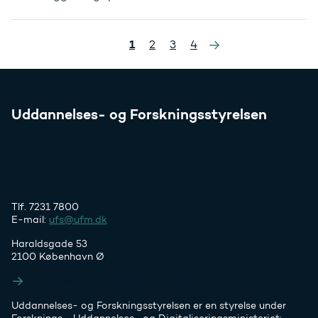
»
1
2
3
4
Uddannelses- og Forskningsstyrelsen
Tlf. 7231 7800
E-mail:
ufs@ufm.dk
Haraldsgade 53
2100 København Ø
Styrelsens EAN- og CVR-numre
Uddannelses- og Forskningsstyrelsen er en styrelse under