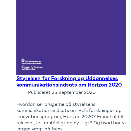
Styrelsen for Forskning og Uddannelses
kommunikationsindsats om Horizon 2020
Publiceret
25. september 2020
Hvordan ser brugerne på styrelsens
kommunikationsindsats om EU’s forsknings- og
innovationsprogram, Horizon 2020? Er indholdet
relevant, letforståeligt og nyttigt? Og hvad bør vi
lægge vægt på frem...