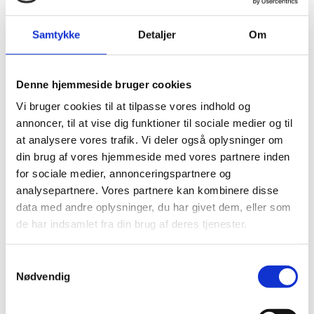
Samtykke
Detaljer
Om
Denne hjemmeside bruger cookies
Historien om Danmarks deltagelse i den
Vi bruger cookies til at tilpasse vores indhold og
internationale rumstation
annoncer, til at vise dig funktioner til sociale medier og til
Publiceret
02. november 2020
at analysere vores trafik. Vi deler også oplysninger om
Rapporten giver den første historiske
din brug af vores hjemmeside med vores partnere inden
gennemgang af Danmarks deltagelse i den
for sociale medier, annonceringspartnere og
internationale rumstation og beskriver, hvorfor
analysepartnere. Vores partnere kan kombinere disse
Danmark valgte at gå med i konstruktionen og
data med andre oplysninger, du har givet dem, eller som
driften af verdens mest ud...
de har indsamlet fra din brug af deres tjenester.
S
Nødvendig
a
m
t