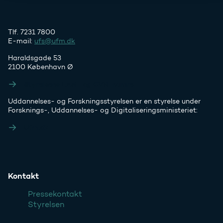
Tlf. 7231 7800
E-mail:
ufs@ufm.dk
Haraldsgade 53
2100 København Ø
Styrelsens EAN- og CVR-numre
Uddannelses- og Forskningsstyrelsen er en styrelse under
Forsknings-, Uddannelses- og Digitaliseringsministeriet:
Ufm.dk
Kontakt
Pressekontakt
Styrelsen