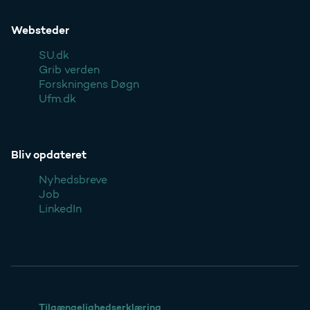
Websteder
SU.dk
Grib verden
Forskningens Døgn
Ufm.dk
Bliv opdateret
Nyhedsbreve
Job
LinkedIn
Tilgængelighedserklæring