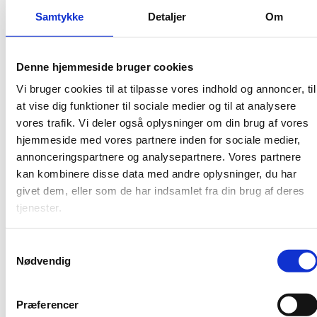
Publiceringsdato: 1. oktober 2020
Samtykke
Detaljer
Om
Udgiver: Uddannelses- og Forskningsstyrelsen
Publikationsår: 2020
Denne hjemmeside bruger cookies
Sideantal: 10
Vi bruger cookies til at tilpasse vores indhold og annoncer, til
at vise dig funktioner til sociale medier og til at analysere
Pris: Gratis
vores trafik. Vi deler også oplysninger om din brug af vores
hjemmeside med vores partnere inden for sociale medier,
annonceringspartnere og analysepartnere. Vores partnere
Folderen fortæller på både dansk og engelsk. om:
kan kombinere disse data med andre oplysninger, du har
Vurdering af udenlandske uddannelser hos
givet dem, eller som de har indsamlet fra din brug af deres
Uddannelses- og Forskningsstyrelsen
tjenester.
Anerkendelse af erhvervsmæssige kvalifikationer
inden for de lovregulerede erhverv
S
Studieadgang og merit på baggrund af
Nødvendig
a
udenlandske eksaminer
m
Brugerne kan finde de samme oplysninger her på
t
Præferencer
hjemmesiden:
y