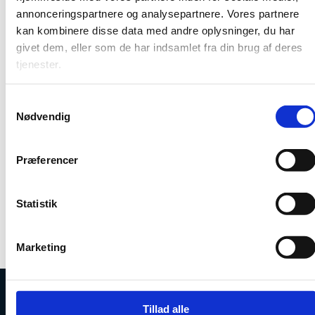
Sideantal: 60
annonceringspartnere og analysepartnere. Vores partnere
kan kombinere disse data med andre oplysninger, du har
givet dem, eller som de har indsamlet fra din brug af deres
tjenester.
Danmark har siden starten af 1970’erne været medlem
af de to forskningsorganisationer ‘European Molecular
Biology Organisation’ (EMBO) og ‘European Molecular
S
Biology Laboratory’ (EMBL).
Nødvendig
a
Denne analyse undersøger blandt andet, hvordan og
m
på hvilke måder danske forskere benytter EMBO/EMBL
t
Præferencer
samt identificerer barrierer og potentialer for en øget
y
anvendelse af de to organisationer.
k
k
Statistik
Hent publikation (.pdf)
e
v
Marketing
a
l
g
Tillad alle
Uddannelses- og Forskningsstyrelsen