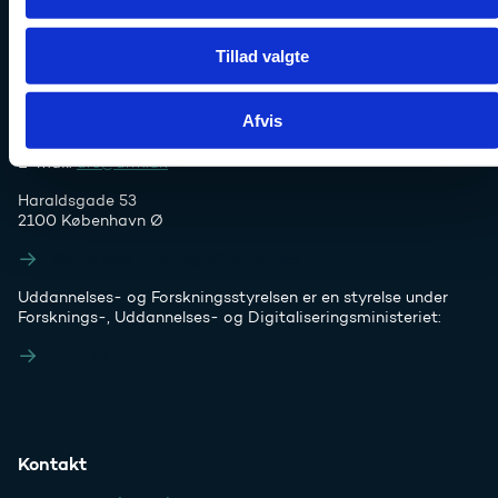
Tillad valgte
Afvis
Tlf. 7231 7800
E-mail:
ufs@ufm.dk
Haraldsgade 53
2100 København Ø
Styrelsens EAN- og CVR-numre
Uddannelses- og Forskningsstyrelsen er en styrelse under
Forsknings-, Uddannelses- og Digitaliseringsministeriet:
Ufm.dk
Kontakt