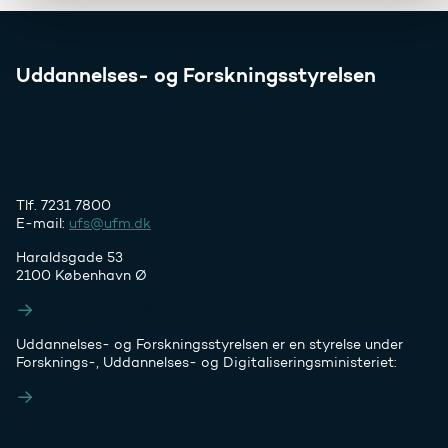
Uddannelses- og Forskningsstyrelsen
Tlf. 7231 7800
E-mail:
ufs@ufm.dk
Haraldsgade 53
2100 København Ø
Styrelsens EAN- og CVR-numre
Uddannelses- og Forskningsstyrelsen er en styrelse under
Forsknings-, Uddannelses- og Digitaliseringsministeriet:
Ufm.dk