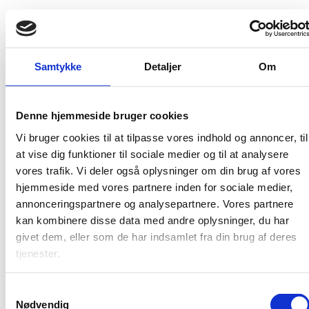
Publiceringsdato: 23. juni 2021
Internet ISBN: 978-87-7119-891-1
Samtykke
Detaljer
Om
Udgiver: VIVE
Publikationsår: 2021
Denne hjemmeside bruger cookies
Vi bruger cookies til at tilpasse vores indhold og annoncer, til
Sideantal: 77
at vise dig funktioner til sociale medier og til at analysere
vores trafik. Vi deler også oplysninger om din brug af vores
hjemmeside med vores partnere inden for sociale medier,
Denne rapport indeholder en afrapportering af
annonceringspartnere og analysepartnere. Vores partnere
resultaterne fra en omfattende
spørgeskemaundersøgelse blandt offentlige ledere,
kan kombinere disse data med andre oplysninger, du har
der har deltaget i akademi-, diplom- eller
givet dem, eller som de har indsamlet fra din brug af deres
masteruddannelserne i ledelse, samt en mindre
tjenester.
spørgeskemaundersøgelse blandt chefer til offentlige
ledere. Formålet med spørgeskemaundersøgelserne
har været at få ledernes erfaringer og perspektiver
S
Nødvendig
på lederuddannelserne.
a