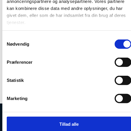
annonceringspartnere og analysepartnere. Vores partnere
Publikationsår: 2021
kan kombinere disse data med andre oplysninger, du har
givet dem, eller som de har indsamlet fra din brug af deres
Sideantal: 23
tjenester.
Rapporten er en af Innovationscentrenes
S
serieudgivelser.
Nødvendig
a
m
Læs om de danske innovationscentre
t
Nyhed: Israel deler erfaringer fra start-up-miljøet
Præferencer
y
under COVID-19-pandemien
k
Hent publikation (.pdf)
k
Statistik
e
v
Marketing
a
l
g
Uddannelses- og Forskningsstyrelsen
Tillad alle