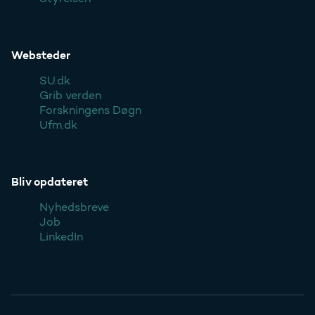
Websteder
SU.dk
Grib verden
Forskningens Døgn
Ufm.dk
Bliv opdateret
Nyhedsbreve
Job
LinkedIn