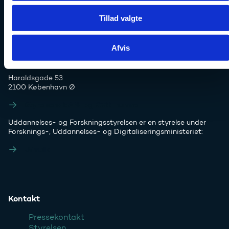
Tillad valgte
Afvis
Tlf. 7231 7800
E-mail:
ufs@ufm.dk
Haraldsgade 53
2100 København Ø
Styrelsens EAN- og CVR-numre
Uddannelses- og Forskningsstyrelsen er en styrelse under
Forsknings-, Uddannelses- og Digitaliseringsministeriet:
Ufm.dk
Kontakt
Pressekontakt
Styrelsen