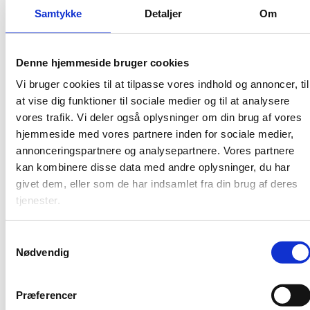
Publiceringsdato: 21. juni 2022
Samtykke
Detaljer
Om
Publikationsår: 2022
Sideantal: 62
Denne hjemmeside bruger cookies
Vi bruger cookies til at tilpasse vores indhold og annoncer, til
at vise dig funktioner til sociale medier og til at analysere
I Helsinki i 2016 blev det besluttet, at ASIN skulle
vores trafik. Vi deler også oplysninger om din brug af vores
udarbejde en rapport, der kortlægger den nordiske
studiestøtte. Opgaven udsprang af behovet for en
hjemmeside med vores partnere inden for sociale medier,
mere detaljeret komparativ sammenstilling af
annonceringspartnere og analysepartnere. Vores partnere
studiestøtte og de studerendes økonomi i de nordiske
kan kombinere disse data med andre oplysninger, du har
lande og selvstyrende områder.
givet dem, eller som de har indsamlet fra din brug af deres
tjenester.
Uddannelses- og Forskningsstyrelsen har forestået
udarbejdelsen af anden udgave af den komparative
rapport 'Studerende i Norden – studiestøtte og
S
økonomi' med bidrag fra
Nødvendig
a
studiestøtteadministrationerne i de øvrige nordiske
m
lande som led i samarbejdet om nordisk studiestøtte.
t
Præferencer
Rapporten er publiceret på ASINs hjemmeside
y