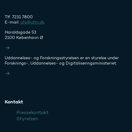
Tlf. 7231 7800
E-mail:
ufs@ufm.dk
Haraldsgade 53
2100 København Ø
Styrelsens EAN- og CVR-numre
Uddannelses- og Forskningsstyrelsen er en styrelse under
Forsknings-, Uddannelses- og Digitaliseringsministeriet:
Ufm.dk
Kontakt
Pressekontakt
Styrelsen