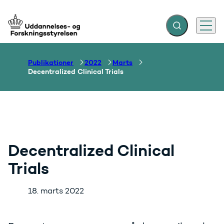
Fold søgefelt ud
Menu
Gå til forsiden
Publikationer
2022
Marts
Decentralized Clinical Trials
Decentralized Clinical
Trials
18. marts 2022