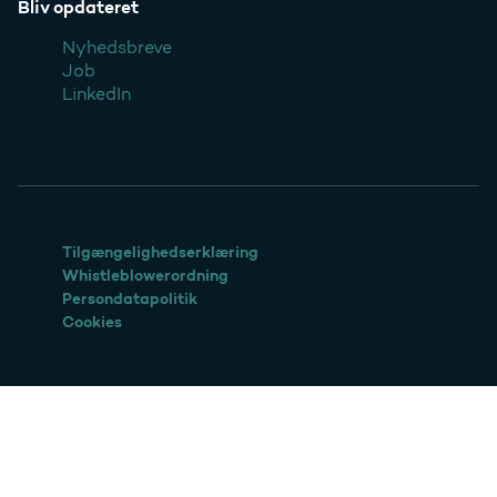
Bliv opdateret
Nyhedsbreve
Job
LinkedIn
Tilgængelighedserklæring
Whistleblowerordning
Persondatapolitik
Cookies