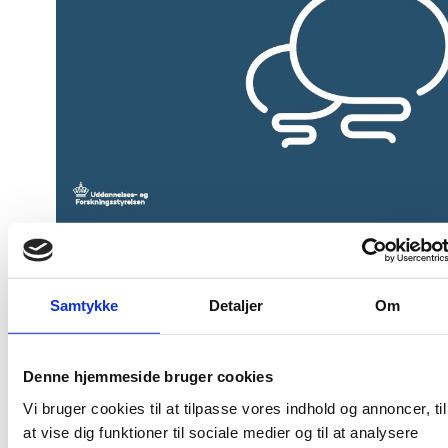
Publiceringsdato: 17. april 2023
Internet ISBN: 978-87-94128-69-8
Samtykke
Detaljer
Om
Internet ISSN: 2445-7329
Udgiver: Uddannelses- og Forskningsstyrelsen
Denne hjemmeside bruger cookies
Publikationsår: 2023
Vi bruger cookies til at tilpasse vores indhold og annoncer, til
at vise dig funktioner til sociale medier og til at analysere
Sideantal: 29