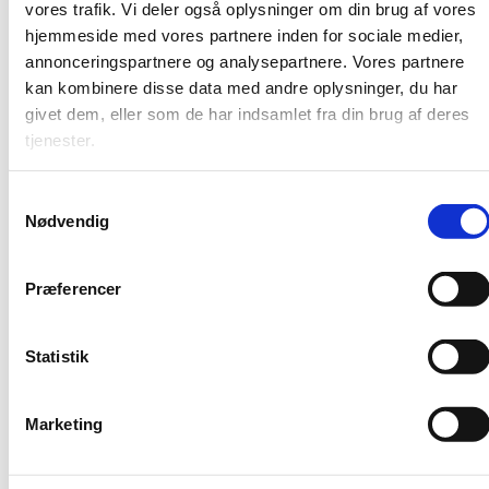
vores trafik. Vi deler også oplysninger om din brug af vores
hjemmeside med vores partnere inden for sociale medier,
annonceringspartnere og analysepartnere. Vores partnere
Prækvalifikation er en vurdering af, om den nye
kan kombinere disse data med andre oplysninger, du har
uddannelse eller det nye uddannelsesudbud er
givet dem, eller som de har indsamlet fra din brug af deres
samfundsøkonomisk og uddannelsespolitisk
tjenester.
hensigtsmæssigt og i øvrigt opfylder de
lovgivningsmæssige krav.
S
Uddannelses- og Forskningsministeren har nedsat et
Nødvendig
a
rådgivende udvalg for vurdering af udbud af
videregående uddannelser (forkortet: RUVU), som
m
vurderer ansøgninger om prækvalifikation og rådgiver
t
Præferencer
ministeren om principielle spørgsmål knyttet hertil.
y
k
Læs mere om Prækvalifikation, akkreditering og
sammenlægning af uddannelser
k
Statistik
e
Hent publikation (.pdf)
v
Marketing
a
l
g