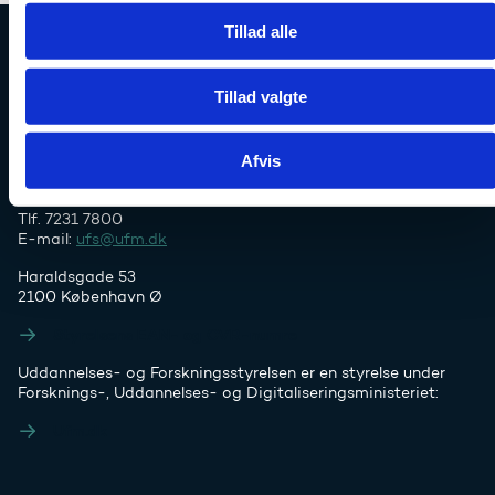
Tillad alle
Uddannelses- og Forskningsstyrelsen
Tillad valgte
Afvis
Tlf. 7231 7800
E-mail:
ufs@ufm.dk
Haraldsgade 53
2100 København Ø
Styrelsens EAN- og CVR-numre
Uddannelses- og Forskningsstyrelsen er en styrelse under
Forsknings-, Uddannelses- og Digitaliseringsministeriet:
Ufm.dk