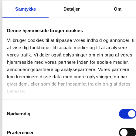
Dansk forskning er i skarp international konkurrence,
Samtykke
Detaljer
Om
og danske forskningsinstitutioner og virksomheder
indgår aktivt i internationalt samarbejde. Det er i langt
størstedelen af tilfældene til Danmarks fordel, men
PET ser eksempler på, at forskningen uretmæssigt
Denne hjemmeside bruger cookies
havner i de forkerte hænder. Det kan skade
Vi bruger cookies til at tilpasse vores indhold og annoncer, til
mulighederne for dansk forskning og få både
at vise dig funktioner til sociale medier og til at analysere
økonomiske og sikkerhedspolitiske konsekvenser for
Danmark. Derfor er det vigtigt at opnå den rette
vores trafik. Vi deler også oplysninger om din brug af vores
balance, hvor danske universiteter og virksomheder
hjemmeside med vores partnere inden for sociale medier,
arbejder så åbent som muligt – og så sikkert som
annonceringspartnere og analysepartnere. Vores partnere
nødvendigt.
kan kombinere disse data med andre oplysninger, du har
givet dem, eller som de har indsamlet fra din brug af deres
PET har i samarbejde med Uddannelses- og
Forskningsstyrelsen og Erhvervsstyrelsen udarbejdet
tjenester.
en række anbefalinger til jer, der arbejder på
forskningsinstitutioner og i forskningstunge
S
virksomheder, for at forebygge og håndtere spionage.
Nødvendig
a
Pjecen er en opdatering af en tilsvarende pjece fra
m
2021.
t
Præferencer