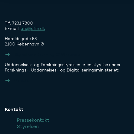
Tlf. 7231 7800
E-mail:
ufs@ufm.dk
Haraldsgade 53
2100 København Ø
Styrelsens EAN- og CVR-numre
Uddannelses- og Forskningsstyrelsen er en styrelse under
Forsknings-, Uddannelses- og Digitaliseringsministeriet:
Ufm.dk
Kontakt
Pressekontakt
Styrelsen