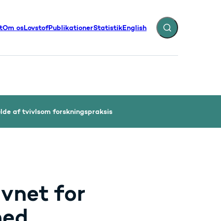
t
Om os
Lovstof
Publikationer
Statistik
English
Fold søgefelt ud
illinger - Flere links
lde af tvivlsom forskningspraksis
vnet for
hed