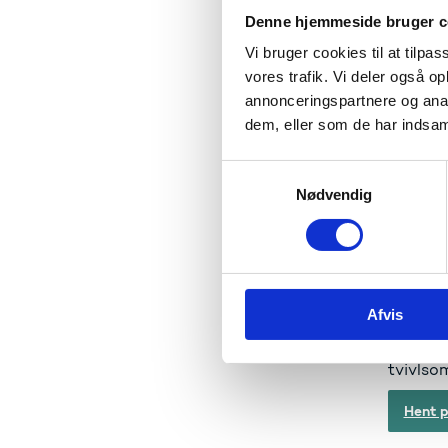
Denne hjemmeside bruger c
Vi bruger cookies til at tilpas
vores trafik. Vi deler også 
annonceringspartnere og anal
dem, eller som de har indsaml
Publicer
Interne
S
Nødvendig
a
Udgiver
m
Publika
t
y
Sideanta
k
Afvis
k
e
I period
v
tvivlso
a
Hent p
l
g