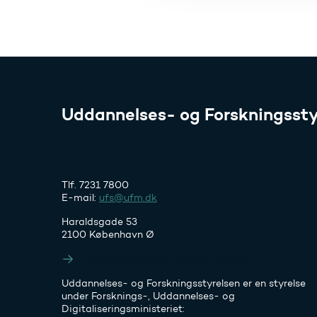
Uddannelses- og Forskningssty
Tlf. 7231 7800
E-mail:
ufs@ufm.dk
Haraldsgade 53
2100 København Ø
Styrelsens EAN- og CVR-numre
Uddannelses- og Forskningsstyrelsen er en styrelse
under Forsknings-, Uddannelses- og
Digitaliseringsministeriet: