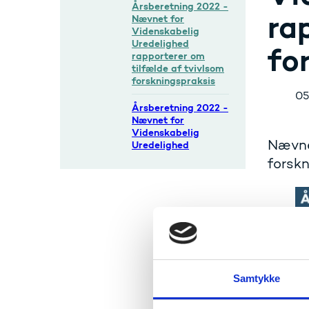
Årsberetning 2022 -
ra
Nævnet for
Videnskabelig
Uredelighed
fo
rapporterer om
tilfælde af tvivlsom
forskningspraksis
05
Årsberetning 2022 -
Nævnet for
Videnskabelig
Nævnet
Uredelighed
forskn
Samtykke