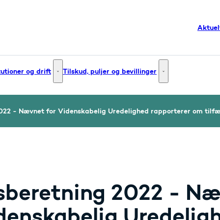
Aktuel
tutioner og drift
Tilskud, puljer og bevillinger
g og innovation - Flere links
Institutioner og drift - Flere links
Tilskud, puljer og bev
022 - Nævnet for Videnskabelig Uredelighed rapporterer om tilfæ
sberetning 2022 - Næ
denskabelig Uredelig