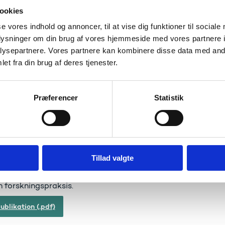
ookies
se vores indhold og annoncer, til at vise dig funktioner til sociale
oplysninger om din brug af vores hjemmeside med vores partnere i
ysepartnere. Vores partnere kan kombinere disse data med andr
et fra din brug af deres tjenester.
ingsdato: 5. juli 2023
t ISBN: 978-87-94128-78-0
Præferencer
Statistik
: Nævnet for Videnskabelig Uredelighed
tionsår: 2023
l: 12
Tillad valgte
en fra 1. januar til 31. december 2022 har forskningsinstituti
m forskningspraksis.
ublikation (.pdf)