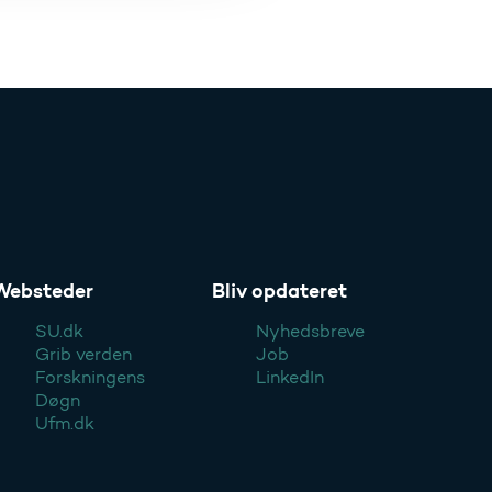
Websteder
Bliv opdateret
SU.dk
Nyhedsbreve
Grib verden
Job
Forskningens
LinkedIn
Døgn
Ufm.dk