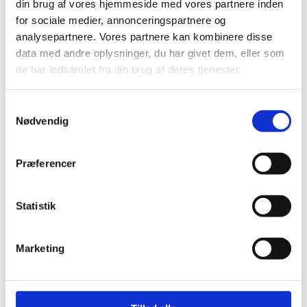
din brug af vores hjemmeside med vores partnere inden
for sociale medier, annonceringspartnere og
analysepartnere. Vores partnere kan kombinere disse
data med andre oplysninger, du har givet dem, eller som
de har indsamlet fra din brug af deres tjenester.
S
Nødvendig
a
m
t
Præferencer
y
k
k
Statistik
e
Anbefalinger til ny administration af SU-
v
handicaptillæg
Marketing
a
Publiceret
10. april 2024
l
Taskforcen for ny administration af SU-
g
handicaptillæg er kommet med ti anbefalinger til