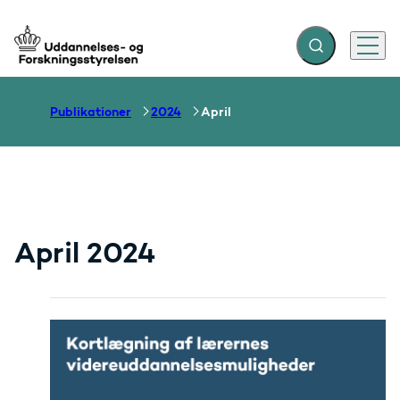
Fold søgefelt ud
Menu
Gå til forsiden
Publikationer
2024
April
April 2024