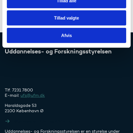
Tillad alle
en fremtidig indretning af ordningens
administration, der skal understøtte en kortere
sagsbehandlingsbehandl...
Tillad valgte
Afvis
Uddannelses- og Forskningsstyrelsen
Tlf. 7231 7800
E-mail:
ufs@ufm.dk
Haraldsgade 53
2100 København Ø
Styrelsens EAN- og CVR-numre
Uddannelses- og Forskningsstyrelsen er en styrelse under