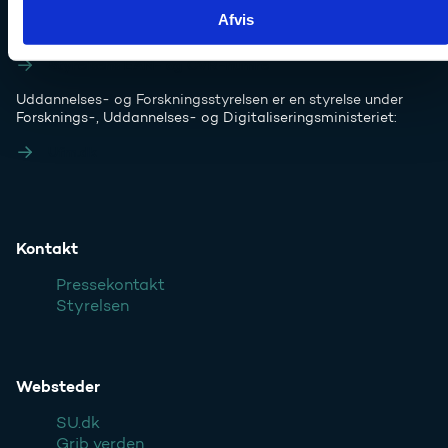
Haraldsgade 53
Afvis
2100 København Ø
Styrelsens EAN- og CVR-numre
Uddannelses- og Forskningsstyrelsen er en styrelse under
Forsknings-, Uddannelses- og Digitaliseringsministeriet:
Ufm.dk
Kontakt
Pressekontakt
Styrelsen
Websteder
SU.dk
Grib verden